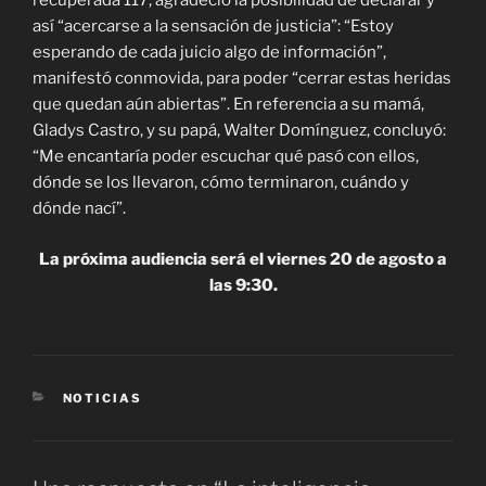
recuperada 117, agradeció la posibilidad de declarar y
así “acercarse a la sensación de justicia”: “Estoy
esperando de cada juicio algo de información”,
manifestó conmovida, para poder “cerrar estas heridas
que quedan aún abiertas”. En referencia a su mamá,
Gladys Castro, y su papá, Walter Domínguez, concluyó:
“Me encantaría poder escuchar qué pasó con ellos,
dónde se los llevaron, cómo terminaron, cuándo y
dónde nací”.
La próxima audiencia será el viernes 20 de agosto a
las 9:30.
CATEGORÍAS
NOTICIAS