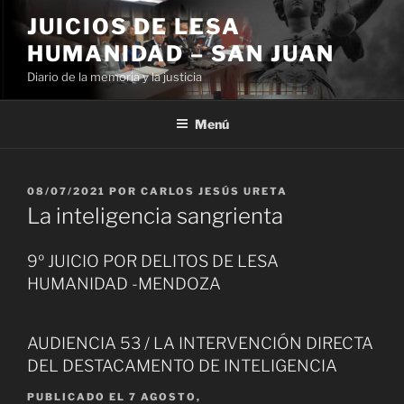
Ir
JUICIOS DE LESA
al
HUMANIDAD – SAN JUAN
contenido
Diario de la memoria y la justicia
Menú
PUBLICADO
08/07/2021
POR
CARLOS JESÚS URETA
EL
La inteligencia sangrienta
9º JUICIO POR DELITOS DE LESA
HUMANIDAD -MENDOZA
AUDIENCIA 53 / LA INTERVENCIÓN DIRECTA
DEL DESTACAMENTO DE INTELIGENCIA
PUBLICADO EL
7 AGOSTO,