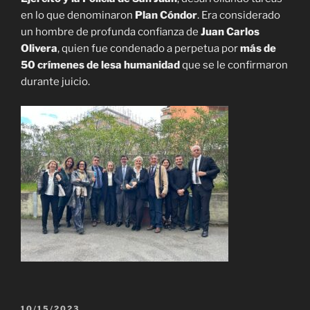
en lo que denominaron
Plan Cóndor
. Era considerado
un hombre de profunda confianza de
Juan Carlos
Olivera
, quien fue condenado a perpetua por
más de
50 crímenes de lesa humanidad
que se le confirmaron
durante juicio.
PUBLICADO
10/15/2023