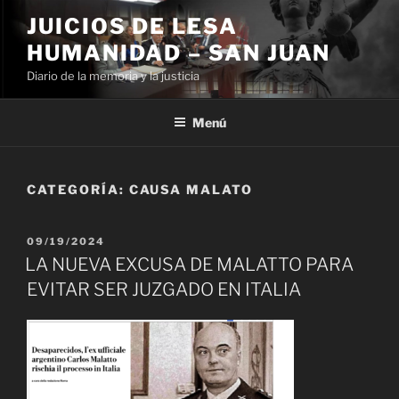
Ir
JUICIOS DE LESA
al
HUMANIDAD – SAN JUAN
contenido
Diario de la memoria y la justicia
Menú
CATEGORÍA:
CAUSA MALATO
PUBLICADO
09/19/2024
EL
LA NUEVA EXCUSA DE MALATTO PARA
EVITAR SER JUZGADO EN ITALIA