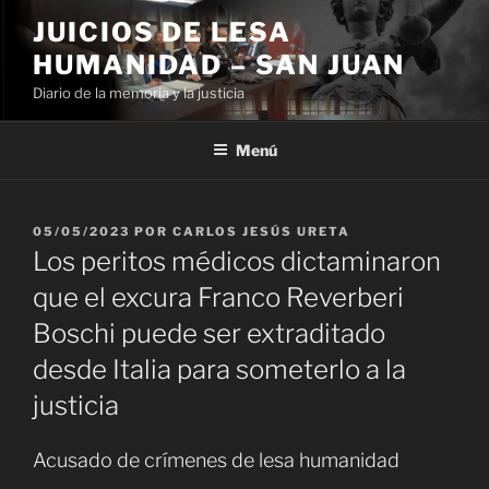
Ir
JUICIOS DE LESA
al
HUMANIDAD – SAN JUAN
contenido
Diario de la memoria y la justicia
Menú
PUBLICADO
05/05/2023
POR
CARLOS JESÚS URETA
EL
Los peritos médicos dictaminaron
que el excura Franco Reverberi
Boschi puede ser extraditado
desde Italia para someterlo a la
justicia
Acusado de crímenes de lesa humanidad