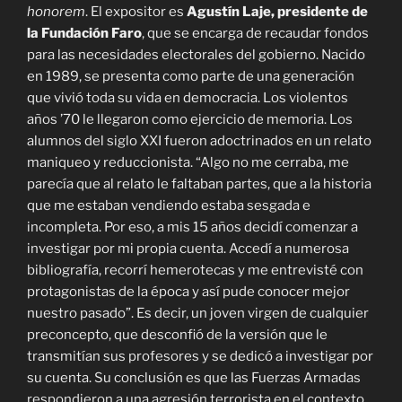
honorem
. El expositor es
Agustín Laje, presidente de
la Fundación Faro
, que se encarga de recaudar fondos
para las necesidades electorales del gobierno. Nacido
en 1989, se presenta como parte de una generación
que vivió toda su vida en democracia. Los violentos
años ’70 le llegaron como ejercicio de memoria. Los
alumnos del siglo XXI fueron adoctrinados en un relato
maniqueo y reduccionista. “Algo no me cerraba, me
parecía que al relato le faltaban partes, que a la historia
que me estaban vendiendo estaba sesgada e
incompleta. Por eso, a mis 15 años decidí comenzar a
investigar por mi propia cuenta. Accedí a numerosa
bibliografía, recorrí hemerotecas y me entrevisté con
protagonistas de la época y así pude conocer mejor
nuestro pasado”. Es decir, un joven virgen de cualquier
preconcepto, que desconfió de la versión que le
transmitían sus profesores y se dedicó a investigar por
su cuenta. Su conclusión es que las Fuerzas Armadas
respondieron a una agresión terrorista en el contexto