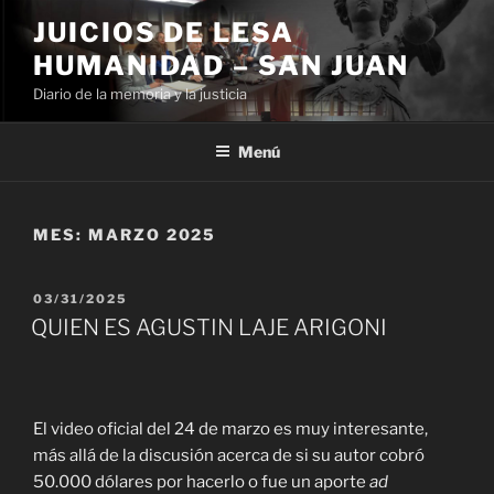
Ir
JUICIOS DE LESA
al
HUMANIDAD – SAN JUAN
contenido
Diario de la memoria y la justicia
Menú
MES:
MARZO 2025
PUBLICADO
03/31/2025
EL
QUIEN ES AGUSTIN LAJE ARIGONI
El video oficial del 24 de marzo es muy interesante,
más allá de la discusión acerca de si su autor cobró
50.000 dólares por hacerlo o fue un aporte
ad