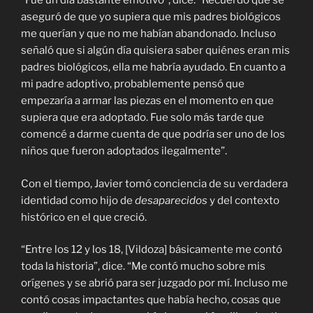
“Fue un día bastante emotivo”, dice. “Recuerdo que se
aseguró de que yo supiera que mis padres biológicos
me querían y que no me habían abandonado. Incluso
señaló que si algún día quisiera saber quiénes eran mis
padres biológicos, ella me habría ayudado. En cuanto a
mi padre adoptivo, probablemente pensó que
empezaría a armar las piezas en el momento en que
supiera que era adoptado. Fue solo más tarde que
comencé a darme cuenta de que podría ser uno de los
niños que fueron adoptados ilegalmente”.
Con el tiempo, Javier tomó conciencia de su verdadera
identidad como hijo de
desaparecidos
y del contexto
histórico en el que creció.
“Entre los 12 y los 18, [Vildoza] básicamente me contó
toda la historia”, dice. “Me contó mucho sobre mis
orígenes y se abrió para ser juzgado por mí. Incluso me
contó cosas impactantes que había hecho, cosas que