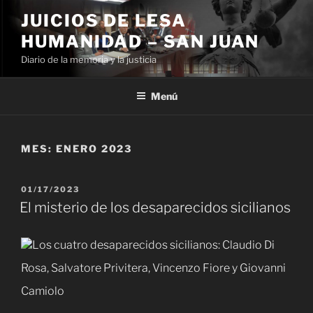
Ir
JUICIOS DE LESA
al
HUMANIDAD – SAN JUAN
contenido
Diario de la memoria y la justicia
Menú
MES:
ENERO 2023
PUBLICADO
01/17/2023
EL
El misterio de los desaparecidos sicilianos
Los cuatro desaparecidos sicilianos: Claudio Di
Rosa, Salvatore Privitera, Vincenzo Fiore y Giovanni
Camiolo