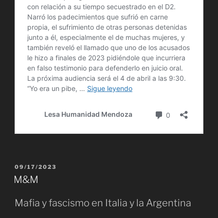
PUBLICADO
09/17/2023
EL
M&M
Mafia y fascismo en Italia y la Argentina