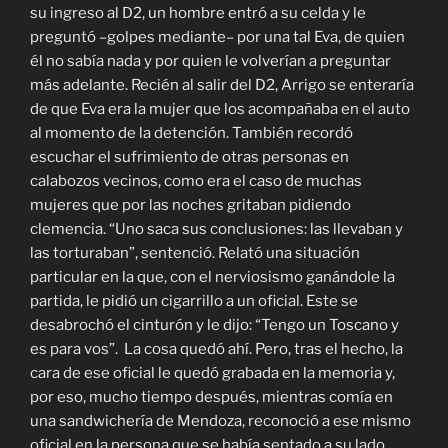
su ingreso al D2, un hombre entró a su celda y le
preguntó –golpes mediante– por una tal Eva, de quien
él no sabía nada y por quien le volverían a preguntar
más adelante. Recién al salir del D2, Arrigo se enteraría
de que Eva era la mujer que los acompañaba en el auto
al momento de la detención. También recordó
escuchar el sufrimiento de otras personas en
calabozos vecinos, como era el caso de muchas
mujeres que por las noches gritaban pidiendo
clemencia. “Uno saca sus conclusiones: las llevaban y
las torturaban”, sentenció. Relató una situación
particular en la que, con el nerviosismo ganándole la
partida, le pidió un cigarrillo a un oficial. Este se
desabrochó el cinturón y le dijo: “Tengo un Toscano y
es para vos”. La cosa quedó ahí. Pero, tras el hecho, la
cara de ese oficial le quedó grabada en la memoria y,
por eso, mucho tiempo después, mientras comía en
una sandwichería de Mendoza, reconoció a ese mismo
oficial en la persona que se había sentado a su lado.