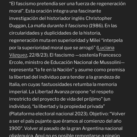
“El fascismo pretendía ser una fuerza de regeneración
moral”. Esta oración integra una fascinante
investigación del historiador inglés Christopher
Duggan,
La mafia durante il fascismo
(1986). En las
circularidades y duplicidades de la historia,
regeneración muta en superioridad y Milei “interpela
por la superioridad moral que se arrogó” (
Luciana
Vázquez
, 22/8/23). El fascismo —sostenía Francesco
Ercole, ministro de Educación Nacional de Mussolini—
representa “la fe en la Nación” y asume como premisa
la libertad del individuo para tender a la grandeza de
Italia, en cuyas fastuosidades retumba la memoria
imperial. La Libertad Avanza propone “el respeto
irrestricto del proyecto de vida del prójimo” (un
individuo), “la libertad y la propiedad privada”
(Plataforma electoral nacional 2023). Objetivo: “Volver
a ser el país pujante que éramos al comienzo del año
1900”. Volver al pasado de la gran Argentina nacional
oligárquica. Aquí no es posible remontarse a ningún