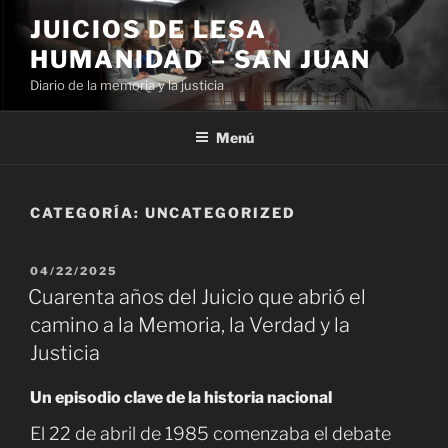
Ir
JUICIOS DE LESA
al
HUMANIDAD – SAN JUAN
contenido
Diario de la memoria y la justicia
Menú
CATEGORÍA:
UNCATEGORIZED
PUBLICADO
04/22/2025
EL
Cuarenta años del Juicio que abrió el
camino a la Memoria, la Verdad y la
Justicia
Un episodio clave de la historia nacional
El 22 de abril de 1985 comenzaba el debate