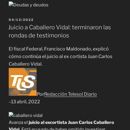
PUBLICADO
04/13/2022
EL
Juicio a Caballero Vidal: terminaron las
rondas de testimonios
El fiscal Federal, Francisco Maldonado, explicó
cómo continúa el juicio al ex cortista Juan Carlos
Caballero Vidal.
Por
Redacción Telesol Diario
13 abril, 2022
–
Avanza el
juicio al excortista Juan Carlos Caballero
Vidal.
Está acusado de haber omitido investigar