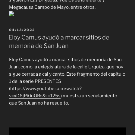
Megacausa Campo de Mayo, entre otros.
PUBLICADO
04/13/2022
EL
Eloy Camus ayudó a marcar sitios de
memoria de San Juan
Eloy Camus ayudó a marcar sitios de memoria de San
Juan, como la exlegislatura de la calle Urquiza, que hoy
sigue cerrada a cal y canto. Este fragmento del capitulo
1 de la serie PRESENTES
(
https://www.youtube.com/watch?
v=xD6jPi0uORo&t=125s
) muestra un señalamiento
que San Juan no ha resuelto.