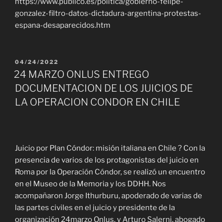
https://www.publico.es/politica/gobierno-felipe-
gonzalez-filtro-datos-dictadura-argentina-protestas-
espana-desaparecidos.htm
PUBLICADO
04/24/2022
EL
24 MARZO ONLUS ENTREGO
DOCUMENTACION DE LOS JUICIOS DE
LA OPERACION CONDOR EN CHILE
Juicio por Plan Cóndor: misión italiana en Chile ? Con la
presencia de varios de los protagonistas del juicio en
Roma por la Operación Cóndor, se realizó un encuentro
en el Museo de la Memoria y los DDHH. Nos
acompañaron Jorge Ithurburu, apoderado de varias de
las partes civiles en el juicio y presidente de la
organización 24marzo Onlus, y Arturo Salerni, abogado