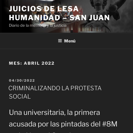
Ir
JUICIOS DE LESA
al
HUMANIDAD – SAN JUAN
contenido
Diario de la memoria y la justicia
Menú
MES:
ABRIL 2022
PUBLICADO
04/30/2022
EL
CRIMINALIZANDO LA PROTESTA
SOCIAL
Una universitaria, la primera
acusada por las pintadas del #8M