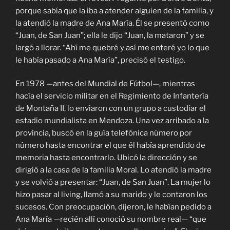
porque sabía que la iba a atender alguien de la familia, y
la atendió la madre de Ana María. Él se presentó como
“Juan, de San Juan”; ella le dijo “Juan, la mataron” y se
largó a llorar. “Ahí me quebré y así me enteré yo lo que
le había pasado a Ana María”, precisó el testigo.
En 1978 —antes del Mundial de Fútbol—, mientras
hacía el servicio militar en el Regimiento de Infantería
de Montaña II, lo enviaron con un grupo a custodiar el
estadio mundialista en Mendoza. Una vez arribado a la
provincia, buscó en la guía telefónica número por
número hasta encontrar el que él había aprendido de
memoria hasta encontrarlo. Ubicó la dirección y se
dirigió a la casa de la familia Moral. Lo atendió la madre
y se volvió a presentar: “Juan, de San Juan”. La mujer lo
hizo pasar al living, llamó a su marido y le contaron los
sucesos. Con preocupación, dijeron, le habían pedido a
Ana María —recién allí conoció su nombre real— “que