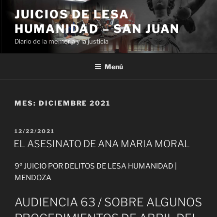
Ir
JUICIOS DE LESA
al
HUMANIDAD – SAN JUAN
contenido
Diario de la memoria y la justicia
Menú
MES:
DICIEMBRE 2021
PUBLICADO
12/22/2021
EL
EL ASESINATO DE ANA MARIA MORAL
9º JUICIO POR DELITOS DE LESA HUMANIDAD |
MENDOZA
AUDIENCIA 63 / SOBRE ALGUNOS