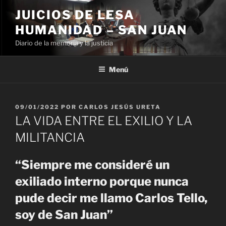
Ir
JUICIOS DE LESA
al
HUMANIDAD – SAN JUAN
contenido
Diario de la memoria y la justicia
Menú
PUBLICADO
09/01/2022
POR
CARLOS JESÚS URETA
EL
LA VIDA ENTRE EL EXILIO Y LA
MILITANCIA
“Siempre me consideré un
exiliado interno porque nunca
pude decir me llamo Carlos Tello,
soy de San Juan”