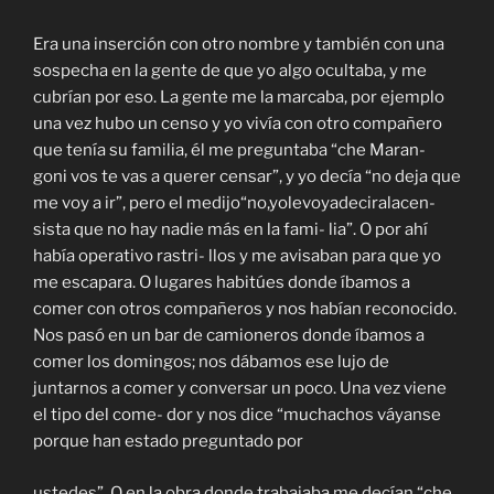
Era una inserción con otro nombre y también con una
sospecha en la gente de que yo algo ocultaba, y me
cubrían por eso. La gente me la marcaba, por ejemplo
una vez hubo un censo y yo vivía con otro compañero
que tenía su familia, él me preguntaba “che Maran-
goni vos te vas a querer censar”, y yo decía “no deja que
me voy a ir”, pero el medijo“no,yolevoyadeciralacen-
sista que no hay nadie más en la fami- lia”. O por ahí
había operativo rastri- llos y me avisaban para que yo
me escapara. O lugares habitúes donde íbamos a
comer con otros compañeros y nos habían reconocido.
Nos pasó en un bar de camioneros donde íbamos a
comer los domingos; nos dábamos ese lujo de
juntarnos a comer y conversar un poco. Una vez viene
el tipo del come- dor y nos dice “muchachos váyanse
porque han estado preguntado por
ustedes”. O en la obra donde trabajaba me decían “che,