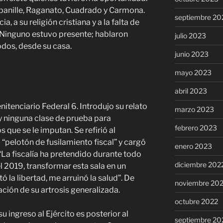
panille, Raganato, Cuadrado y Carmona.
septiembre 20
a, a su religión cristiana y a la falta de
Ninguno estuvo presente; hablaron
julio 2023
dos, desde su casa.
junio 2023
mayo 2023
abril 2023
itenciario Federal 6. Introdujo su relato
marzo 2023
y ninguna clase de prueba para
febrero 2023
 que se le imputan. Se refirió al
“pelotón de fusilamiento fiscal” y cargó
enero 2023
 “La fiscalía ha pretendido durante todo
diciembre 202
el 2019, transformar esta sala en un
ó la libertad, me arruinó la salud”. De
noviembre 20
ción de su artrosis generalizada.
octubre 2022
u ingreso al Ejército es posterior al
septiembre 20