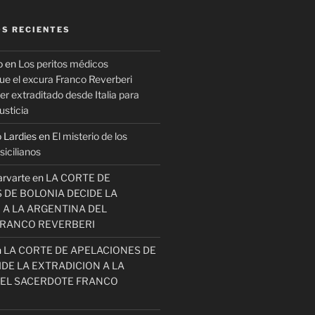
S RECIENTES
o
en
Los peritos médicos
ue el excura Franco Reverberi
r extraditado desde Italia para
usticia
 Lardies
en
El misterio de los
icilianos
arvarte
en
LA CORTE DE
 DE BOLONIA DECIDE LA
 A LA ARGENTINA DEL
FRANCO REVERBERI
n
LA CORTE DE APELACIONES DE
DE LA EXTRADICION A LA
EL SACERDOTE FRANCO