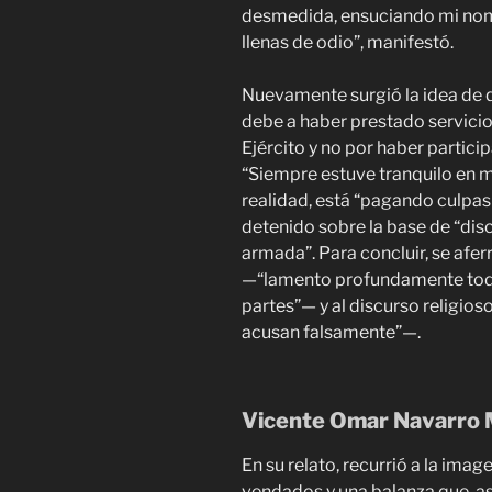
desmedida, ensuciando mi nomb
llenas de odio”, manifestó.
Nuevamente surgió la idea de q
debe a haber prestado servicios
Ejército y no por haber partici
“Siempre estuve tranquilo en m
realidad, está “pagando culpas
detenido sobre la base de “disc
armada”. Para concluir, se afer
—“lamento profundamente toda
partes”— y al discurso religio
acusan falsamente”—.
Vicente Omar Navarro
En su relato, recurrió a la image
vendados y una balanza que, as