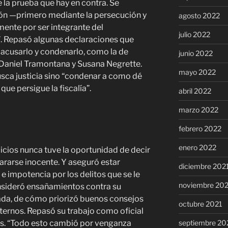
 la prueba que hay en contra. Se
ión —primero mediante la persecución y
agosto 2022
ente por ser integrante del
julio 2022
. Repasó algunas declaraciones que
acusarlo y condenarlo, como la de
junio 2022
Daniel Tramontana y Susana Negrette.
mayo 2022
sca justicia sino “condenar a como dé
que persigue la fiscalía”.
abril 2022
marzo 2022
febrero 2022
enero 2022
icios nunca tuve la oportunidad de decir
lararse inocente. Y aseguró estar
diciembre 202
e impotencia por los delitos que se le
noviembre 20
consideró ensañamientos contra su
vada, de cómo priorizó buenos consejos
octubre 2021
lternos. Repasó su trabajo como oficial
septiembre 20
nes. “Todo esto cambió por venganza