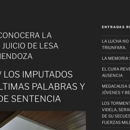
ENTRADAS R
E CONOCERA LA
LA LUCHA NO
 JUICIO DE LESA
TRIUNFARA.
MENDOZA
LA MEMORIA 
EL CURA REV
 / LOS IMPUTADOS
AUSENCIA
LTIMAS PALABRAS Y
MEGACAUSA 1
JÓVENES Y B
DE SENTENCIA
LOS TORMEN
VIDELA, SER
DE SU SECUE
FUERZAS MIL