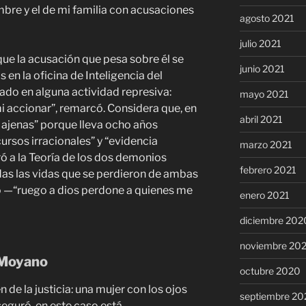
re y el de mi familia con acusaciones
agosto 2021
julio 2021
ue la acusación que pesa sobre él se
junio 2021
 en la oficina de Inteligencia del
pado en alguna actividad represiva:
mayo 2021
i accionar”, remarcó. Considera que, en
abril 2021
 ajenas” porque lleva ocho años
ursos irracionales” y “evidencia
marzo 2021
ró a la Teoría de los dos demonios
febrero 2021
s las vidas que se perdieron de ambas
so —“ruego a dios perdone a quienes me
enero 2021
diciembre 202
noviembre 20
 Moyano
octubre 2020
n de la justicia: una mujer con los ojos
septiembre 20
eguró, en este caso está