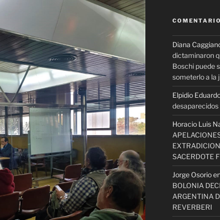
COMENTARIO
Diana Caggian
dictaminaron q
Boschi puede se
someterlo a la j
Elpidio Eduardo
desaparecidos s
Horacio Luis N
APELACIONES
EXTRADICION
SACERDOTE 
Jorge Osorio
e
BOLONIA DECI
ARGENTINA D
REVERBERI