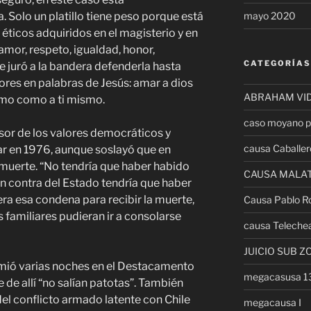
mayo 2020
Solo un platillo tiene peso porque está
 éticos adquiridos en el magisterio y en
 amor, respeto, igualdad, honor,
CATEGORÍAS
ue juró a la bandera defenderla hasta
alores en palabras de Jesús: amar a dios
ABRAHAM VI
jimo como a ti mismo.
caso moyano p
sor de los valores democráticos y
causa Caballer
ar en 1976, aunque soslayó que en
 muerte. “No tendría que haber habido
CAUSA MALA
n contra del Estado tendría que haber
era esa condena para recibir la muerte,
Causa Pablo R
s familiares pudieran ir a consolarse
causa Teleche
JUICIO SUB Z
mió varias noches en el Destacamento
megacasusa 
e de allí “no salían patotas”. También
el conflicto armado latente con Chile
megacausa I