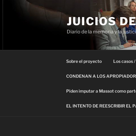
Ir
al
JUICIOS D
contenido
Diario de la memoria y la justic
Sobre el proyecto
Los casos /
CONDENAN A LOS APROPIADORE
Piden imputar a Massot como parte 
EL INTENTO DE REESCRIBIR EL 