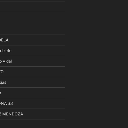
DELA
oblete
o Vidal
TO
ojas
a
ONA 33
13 MENDOZA