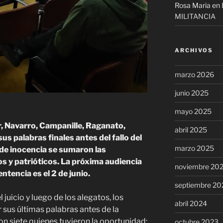
Rosa Maria
en
MILITANCIA
ARCHIVOS
marzo 2026
junio 2025
mayo 2025
, Navarro, Campanille, Raganato,
abril 2025
s palabras finales antes del fallo del
marzo 2025
 de inocencia se sumaron las
os y patrióticos. La próxima audiencia
noviembre 20
entencia es el 2 de junio.
septiembre 20
juicio y luego de los alegatos, los
abril 2024
sus últimas palabras antes de la
on siete quienes tuvieron la oportunidad:
octubre 2023