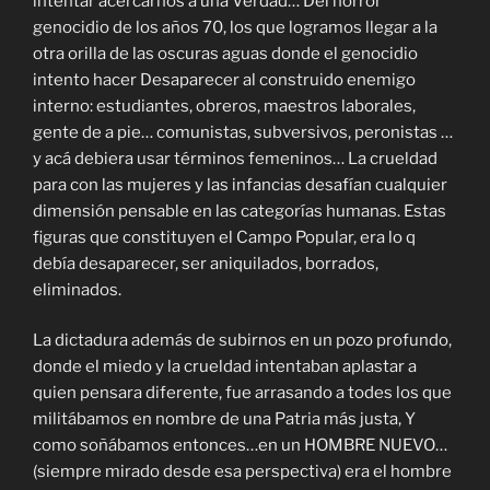
intentar acercarnos a una Verdad… Del horror
genocidio de los años 70, los que logramos llegar a la
otra orilla de las oscuras aguas donde el genocidio
intento hacer Desaparecer al construido enemigo
interno: estudiantes, obreros, maestros laborales,
gente de a pie… comunistas, subversivos, peronistas …
y acá debiera usar términos femeninos… La crueldad
para con las mujeres y las infancias desafían cualquier
dimensión pensable en las categorías humanas. Estas
figuras que constituyen el Campo Popular, era lo q
debía desaparecer, ser aniquilados, borrados,
eliminados.
La dictadura además de subirnos en un pozo profundo,
donde el miedo y la crueldad intentaban aplastar a
quien pensara diferente, fue arrasando a todes los que
militábamos en nombre de una Patria más justa, Y
como soñábamos entonces…en un HOMBRE NUEVO…
(siempre mirado desde esa perspectiva) era el hombre