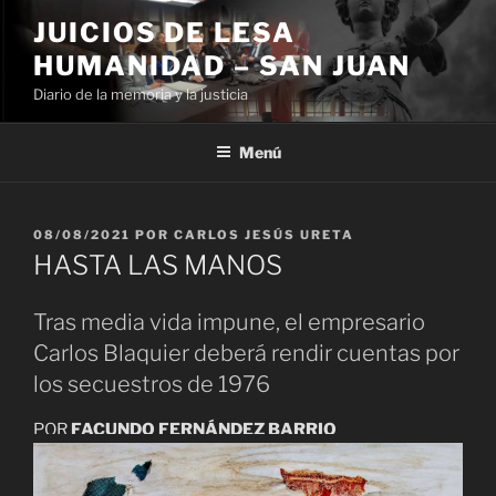
Ir
JUICIOS DE LESA
al
HUMANIDAD – SAN JUAN
contenido
Diario de la memoria y la justicia
Menú
PUBLICADO
08/08/2021
POR
CARLOS JESÚS URETA
EL
HASTA LAS MANOS
Tras media vida impune, el empresario
Carlos Blaquier deberá rendir cuentas por
los secuestros de 1976
POR
FACUNDO FERNÁNDEZ BARRIO