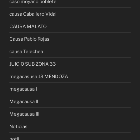
caso moyano poblete
causa Caballero Vidal
CAUSA MALATO
Causa Pablo Rojas
causa Telechea
JUICIO SUB ZONA 33
megacasusa 13 MENDOZA
megacausa I
Megacausa II
Megacausa III
Noticias
notii