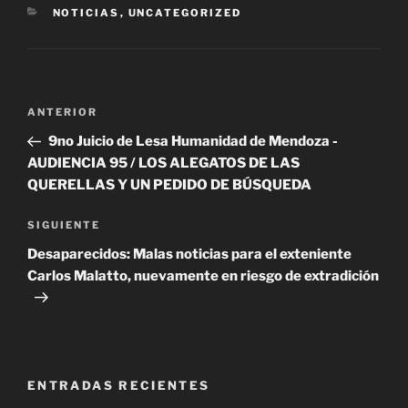
CATEGORÍAS
NOTICIAS
,
UNCATEGORIZED
Navegación
Entrada
ANTERIOR
de
anterior
9no Juicio de Lesa Humanidad de Mendoza -
entradas
AUDIENCIA 95 / LOS ALEGATOS DE LAS
QUERELLAS Y UN PEDIDO DE BÚSQUEDA
Siguiente
SIGUIENTE
entrada
Desaparecidos: Malas noticias para el exteniente
Carlos Malatto, nuevamente en riesgo de extradición
ENTRADAS RECIENTES