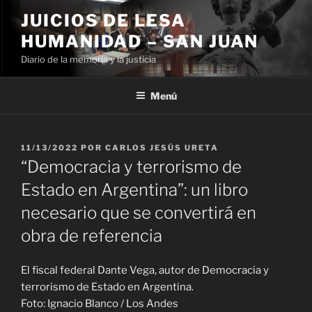
Ir
JUICIOS DE LESA
al
HUMANIDAD – SAN JUAN
contenido
Diario de la memoria y la justicia
Menú
PUBLICADO
11/13/2022
POR
CARLOS JESÚS URETA
EL
“Democracia y terrorismo de
Estado en Argentina”: un libro
necesario que se convertirá en
obra de referencia
El fiscal federal Dante Vega, autor de Democracia y
terrorismo de Estado en Argentina.
Foto: Ignacio Blanco / Los Andes