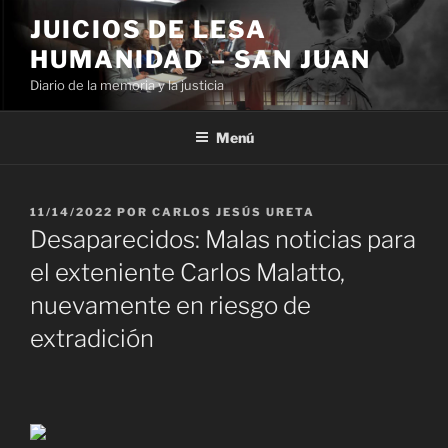
Ir
JUICIOS DE LESA
al
HUMANIDAD – SAN JUAN
contenido
Diario de la memoria y la justicia
Menú
PUBLICADO
11/14/2022
POR
CARLOS JESÚS URETA
EL
Desaparecidos: Malas noticias para
el exteniente Carlos Malatto,
nuevamente en riesgo de
extradición