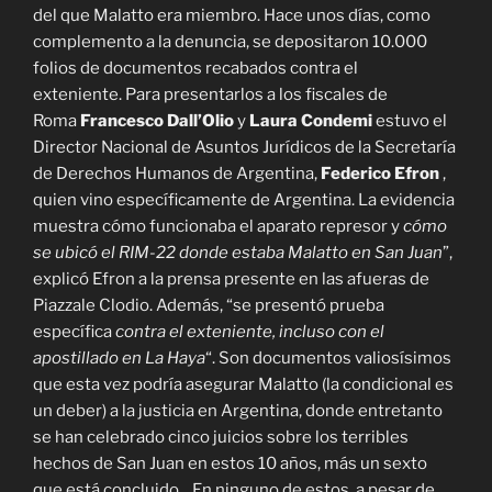
del que Malatto era miembro. Hace unos días, como
complemento a la denuncia, se depositaron 10.000
folios de documentos recabados contra el
exteniente. Para presentarlos a los fiscales de
Roma
Francesco Dall’Olio
y
Laura Condemi
estuvo el
Director Nacional de Asuntos Jurídicos de la Secretaría
de Derechos Humanos de Argentina,
Federico Efron
,
quien vino específicamente de Argentina. La evidencia
muestra cómo funcionaba el aparato represor y
cómo
se ubicó el RIM-22 donde estaba Malatto en San Juan
”,
explicó Efron a la prensa presente en las afueras de
Piazzale Clodio. Además, “se presentó prueba
específica
contra el exteniente, incluso con el
apostillado en La Haya
“. Son documentos valiosísimos
que esta vez podría asegurar Malatto (la condicional es
un deber) a la justicia en Argentina, donde entretanto
se han celebrado cinco juicios sobre los terribles
hechos de San Juan en estos 10 años, más un sexto
que está concluido. . En ninguno de estos, a pesar de