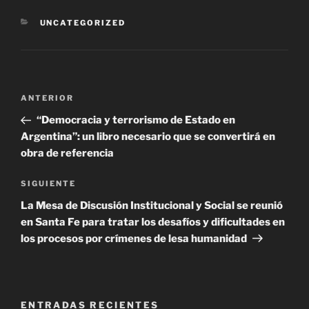
CATEGORÍAS
UNCATEGORIZED
Navegación
Entrada
ANTERIOR
de
anterior
“Democracia y terrorismo de Estado en
entradas
Argentina”: un libro necesario que se convertirá en
obra de referencia
Siguiente
SIGUIENTE
entrada
La Mesa de Discusión Institucional y Social se reunió
en Santa Fe para tratar los desafíos y dificultades en
los procesos por crímenes de lesa humanidad
ENTRADAS RECIENTES