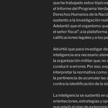
que ha trabajado estos tópicos 
el Informe del Programa Verdad 
Derechos Humanos de la Nación
sustento a la investigación reali
Adelantó que el organismo que 
el señor fiscal”: a la plataform
calificaciones legales y a los 
Advirtió que para investigar de
inteligencia era necesario ate
la organización militar que, n
conducir a errores. Por eso, exp
interpretar la normativa como 
la pertinencia de acumular las 
contra la identificación de la s
La inteligencia se sustentó en u
orientaciones, estrategias y o
que erigió el plan de exterminio