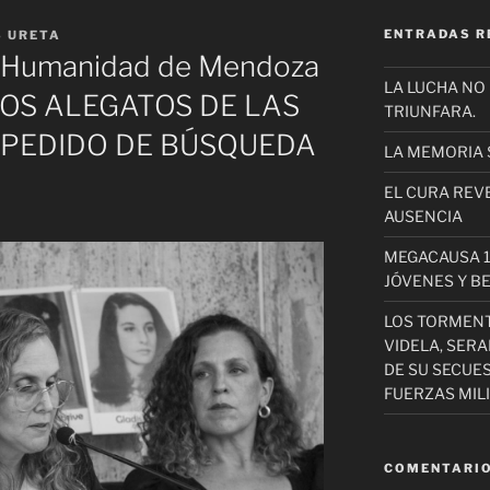
ENTRADAS R
S URETA
a Humanidad de Mendoza
LA LUCHA NO
 LOS ALEGATOS DE LAS
TRIUNFARA.
 PEDIDO DE BÚSQUEDA
LA MEMORIA 
EL CURA REV
AUSENCIA
MEGACAUSA 1
JÓVENES Y B
LOS TORMEN
VIDELA, SER
DE SU SECUE
FUERZAS MIL
COMENTARIO