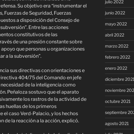
julio 2022
efensa. Su objetivo era “instrumentar el
junio 2022
, Fuerzas de Seguridad, Fuerzas
puestos a disposición del Consejo de
mayo 2022
 subversión”. Entre las acciones
entos constitutivos de las
abril 2022
través de una presión constante sobre
marzo 2022
 el apoyo que personas u organizaciones
ar a la subversión”.
febrero 2022
enero 2022
cia sus directivas con orientaciones e
 Directiva 404/75 del Comando en jefe
diciembre 202
la necesidad de la inteligencia como
noviembre 20
ión. Peñaloza sostuvo que el aparato
ivamente los rastros de la actividad de
octubre 2021
as huellas de los primeros
septiembre 20
 el caso Verd-Palacio, y los hechos
n de la reacción a la acción, explicó.
agosto 2021