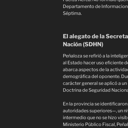
Departamento de Informaciones 
Séptima.
El alegato de la Secret
Nación (SDHN)
Peñaloza se refirió a la intelig
al Estado hacer uso eficiente de
abarca aspectos de la activida
demográfica del oponente. Dura
carácter general se aplicó a un
Doctrina de Seguridad Naciona
En la provincia se identificaron
autoridades superiores—, un niv
intermedio que no se hizo visibl
Ministerio Público Fiscal, Peñ