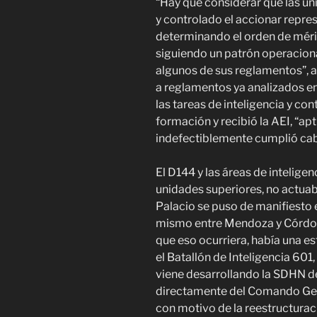
“Hay que considerar que las un
y controlado el accionar repre
determinando el orden de mérit
siguiendo un patrón operaciona
algunos de sus reglamentos”, a
a reglamentos ya analizados e
las tareas de inteligencia y con
formación y recibió la AEI, “apt
indefectiblemente cumplió cab
El D144 y las áreas de intelige
unidades superiores, no actuab
Palacio se puso de manifiesto e
mismo entre Mendoza y Córdoba
que eso ocurriera, había una es
el Batallón de Inteligencia 601,
viene desarrollando la SDHN d
directamente del Comando Gene
con motivo de la reestructurac