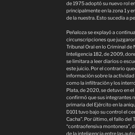
de 1975 adoptó su nuevo rol en
principalmente en la zona 1 y 
de la nuestra. Esto sucedía a 
Peñaloza se explayó a continuac
circunscripciones que juzgaron a
Tribunal Oral en lo Criminal 
Inteligencia 182, de 2009, dond
se limitara a leer diarios o es
este juicio. Por el contrario q
información sobre la activida
como la infiltración y los inter
Plata, de 2020, se detuvo en e
confirmó que sus integrantes 
primaria del Ejército en la aniq
D101 tuvo bajo su control el c
Cacha”. Por último, el fallo del
“contraofensiva montonera”, de
de la inteligencia entre las aut