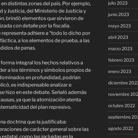
julio 2023
en distintas zonas del país. Por ejemplo,
y Justicia, del Ministerio de Justicia y
junio 2023
, brindó elementos que sirvieron de
zada con detalle por la fiscalía.
mayo 2023
representa adhiere a “todo lo dicho por
abril 2023
a fáctica, a los elementos de prueba, a las
pedidos de penas.
marzo 2023
febrero 2023
 forma integral los hechos relativos a
nder a los términos y símbolos propios de
enero 2023
o dominados en profundidad, podrían
diciembre 202
licó, es indispensable analizar e
se hizo en este debate. Señaló además
noviembre 20
causas, ya que la atomización atenta
octubre 2022
istematicidad del plan represivo.
septiembre 20
na doctrina que la justificaba:
agosto 2022
peraciones de carácter general sobre las
 estatal, como las incluidas en la