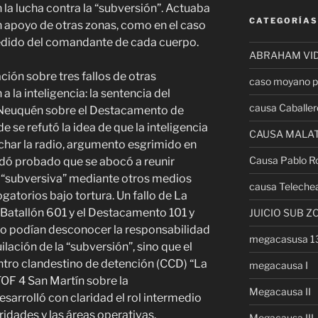
 la lucha contra la “subversión”. Actuaba
CATEGORÍAS
en apoyo de otras zonas, como en el caso
pedido del comandante de cada cuerpo.
ABRAHAM VI
ión sobre tres fallos de otras
caso moyano p
 la inteligencia: la sentencia del
causa Caballer
de Neuquén sobre el Destacamento de
e se refutó la idea de que la inteligencia
CAUSA MALA
cuchar la radio, argumento esgrimido en
Causa Pablo R
uedó probado que se abocó a reunir
d “subversiva” mediante otros medios
causa Teleche
rogatorios bajo tortura. Un fallo de La
l Batallón 601 y el Destacamento 101 y
JUICIO SUB Z
no podían desconocer la responsabilidad
megacasusa 
uilación de la “subversión”, sino que el
entro clandestino de detención (CCD) “La
megacausa I
 TOF 4 San Martín sobre la
Megacausa II
sarrolló con claridad el rol intermedio
oridades y las áreas operativas.
Megacausa III