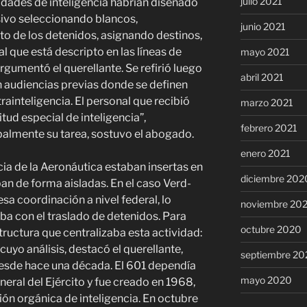
julio 2021
idades de inteligencia habrían diseñado
sivo seleccionando blancos,
junio 2021
o de los detenidos, asignando destinos,
l que está descripto en las líneas de
mayo 2021
rgumentó el querellante. Se refirió luego
abril 2021
n audiencias previas donde se definen
trainteligencia. El personal que recibió
marzo 2021
itud especial de inteligencia”,
febrero 2021
almente su tarea, sostuvo el abogado.
enero 2021
ncia de la Aeronáutica estaban insertas en
diciembre 202
an de forma aisladas. En el caso Verd-
sa coordinación a nivel federal, lo
noviembre 20
 con el traslado de detenidos. Para
octubre 2020
tructura que centralizaba esta actividad:
 cuyo análisis, destacó el querellante,
septiembre 20
esde hace una década. El 601 dependía
mayo 2020
ral del Ejército y fue creado en 1968,
ión orgánica de inteligencia. En octubre