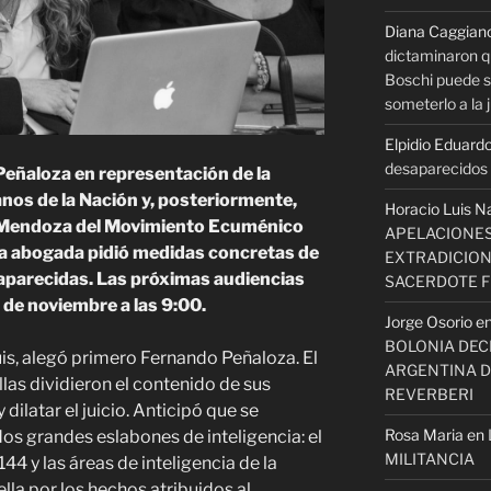
Diana Caggian
dictaminaron q
Boschi puede se
someterlo a la j
Elpidio Eduardo
desaparecidos s
Peñaloza en representación de la
os de la Nación y, posteriormente,
Horacio Luis N
al Mendoza del Movimiento Ecuménico
APELACIONES
a abogada pidió medidas concretas de
EXTRADICION
aparecidas. Las próximas audiencias
SACERDOTE 
8 de noviembre a las 9:00.
Jorge Osorio
e
BOLONIA DECI
s, alegó primero Fernando Peñaloza. El
ARGENTINA D
las dividieron el contenido de sus
REVERBERI
 dilatar el juicio. Anticipó que se
Rosa Maria
en
os grandes eslabones de inteligencia: el
MILITANCIA
4 y las áreas de inteligencia de la
lla por los hechos atribuidos al