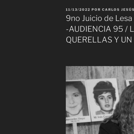
PUBLICADO
11/13/2022
POR
CARLOS JESÚ
EL
9no Juicio de Les
-AUDIENCIA 95 /
QUERELLAS Y UN