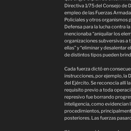
Directiva 1/75 del Consejo de D
empleo de las Fuerzas Armadas
Policiales y otros organismos 
Defensa para la lucha contra la
mencionaba “aniquilar los elem
organizaciones subversivas a 
ellas” y “eliminar y desalentar
de distintos tipos pueden brind
Cada fuerza dictó en consecuen
instrucciones, por ejemplo, la
del Ejército. Se reconocía allí 
requisito previo a toda operac
represivo fue borrando progres
inteligencia, como evidencian l
procedimientos, principalmente
posteriores. Las fuerzas pasaro