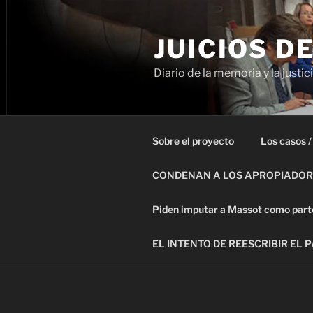
Ir
al
JUICIOS D
contenido
Diario de la memoria y la justic
Sobre el proyecto
Los casos /
CONDENAN A LOS APROPIADORE
Piden imputar a Massot como parte 
EL INTENTO DE REESCRIBIR EL 