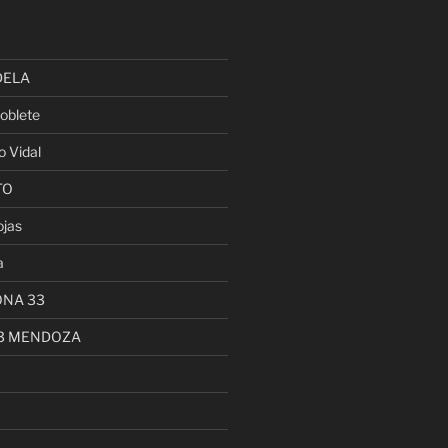
DELA
oblete
o Vidal
TO
ojas
a
ONA 33
13 MENDOZA