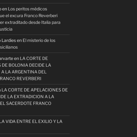
o
en
Los peritos médicos
ue el excura Franco Reverberi
r extraditado desde Italia para
usticia
 Lardies
en
El misterio de los
icilianos
arvarte
en
LA CORTE DE
 DE BOLONIA DECIDE LA
 A LA ARGENTINA DEL
FRANCO REVERBERI
n
LA CORTE DE APELACIONES DE
DE LA EXTRADICION A LA
EL SACERDOTE FRANCO
LA VIDA ENTRE EL EXILIO Y LA