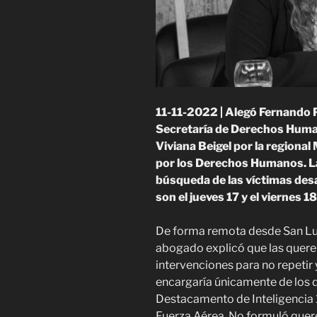
11-11-2022 | Alegó Fernando 
Secretaría de Derechos Human
Viviana Beigel por la region
por los Derechos Humanos. L
búsqueda de las víctimas des
son el jueves 17 y el viernes 1
De forma remota desde San Lui
abogado explicó que las querel
intervenciones para no repetir y
encargaría únicamente de los d
Destacamento de Inteligencia 14
Fuerza Aérea. No formuló quere