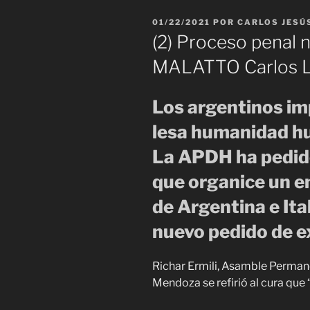
PUBLICADO
01/22/2021
POR
CARLOS JESÚ
EL
(2) Proceso penal n
MALATTO Carlos L
Los argentinos imp
lesa humanidad hui
La APDH ha pedid
que organice un 
de Argentina e Ita
nuevo pedido de e
Richar Ermili, Asamble Perma
Mendoza se refirió al cura que