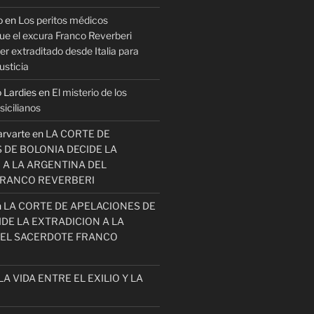
o
en
Los peritos médicos
ue el excura Franco Reverberi
r extraditado desde Italia para
usticia
 Lardies
en
El misterio de los
icilianos
arvarte
en
LA CORTE DE
 DE BOLONIA DECIDE LA
 A LA ARGENTINA DEL
FRANCO REVERBERI
n
LA CORTE DE APELACIONES DE
DE LA EXTRADICION A LA
EL SACERDOTE FRANCO
LA VIDA ENTRE EL EXILIO Y LA