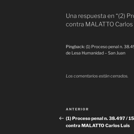
Una respuesta en “(2) Pr
contra MALATTO Carlos 
Pingback:
(1) Proceso penal n. 38.
de Lesa Humanidad – San Juan
Los comentarios están cerrados.
Navegación
Entrada
ANTERIOR
de
anterior
(1) Proceso penal n. 38.497 / 15
contra MALATTO Carlos Luis
entradas