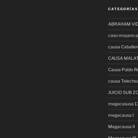
CATEGORÍAS
ABRAHAM VI
caso moyano p
causa Caballer
CAUSA MALA
Causa Pablo R
causa Teleche
JUICIO SUB Z
megacasusa 
megacausa I
Megacausa II
Megacausa III