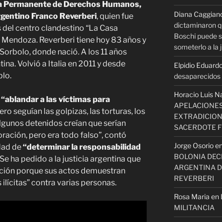
lea Permanente de Derechos Humanos,
Diana Caggian
argentino Franco Reverberi
, quien fue
dictaminaron q
 del centro clandestino “La Casa
Boschi puede se
 Mendoza. Reverberi tiene hoy 83 años y
someterlo a la j
Sorbolo, donde nació. A los 11 años
na. Volvió a Italia en 2011 y desde
Elpidio Eduardo
blo.
desaparecidos s
Horacio Luis N
“ablandar a las víctimas para
APELACIONES
Pero seguían las golpizas, las torturas, los
EXTRADICION
lgunos detenidos creían que serían
SACERDOTE 
ración, pero era todo falso”, contó
Jorge Osorio
e
idad de
“determinar la responsabilidad
BOLONIA DECI
 Se ha pedido a la justicia argentina que
ARGENTINA D
ición porque sus actos demuestran
REVERBERI
ilícitas” contra varias personas.
Rosa Maria
en
MILITANCIA