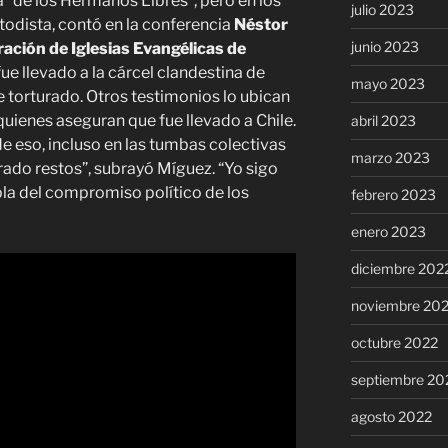
a “de los Hermanos Libres”, pero en los
julio 2023
todista, contó en la conferencia
Néstor
junio 2023
ración de Iglesias Evangélicas de
fue llevado a la cárcel clandestina de
mayo 2023
 torturado. Otros testimonios lo ubican
quienes aseguran que fue llevado a Chile.
abril 2023
e eso, incluso en las tumbas colectivas
marzo 2023
rado restos”, subrayó Míguez. “Yo sigo
la del compromiso político de los
febrero 2023
enero 2023
diciembre 202
noviembre 20
octubre 2022
septiembre 20
agosto 2022