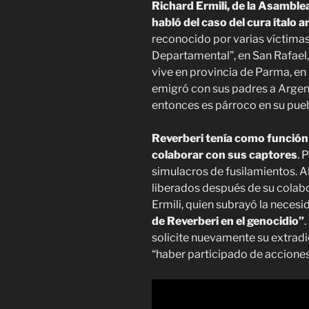
Richard Ermili, de la Asamb
habló del caso del cura ítalo 
reconocido por varias víctimas
Departamental”, en San Rafael,
vive en provincia de Parma, en 
emigró con sus padres a Argenti
entonces es párroco en su pue
Reverberi tenía como función 
colaborar con sus captores
. 
simulacros de fusilamientos. A
liberados después de su colabo
Ermili, quien subrayó la neces
de Reverberi en el genocidio”
.
solicite nuevamente su extrad
“haber participado de acciones 