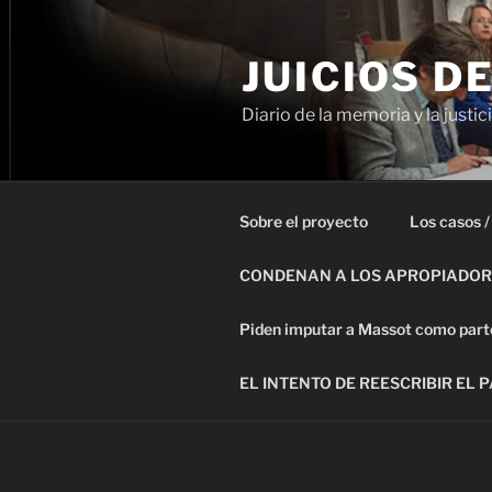
Ir
al
JUICIOS D
contenido
Diario de la memoria y la justic
Sobre el proyecto
Los casos /
CONDENAN A LOS APROPIADORE
Piden imputar a Massot como parte 
EL INTENTO DE REESCRIBIR EL 