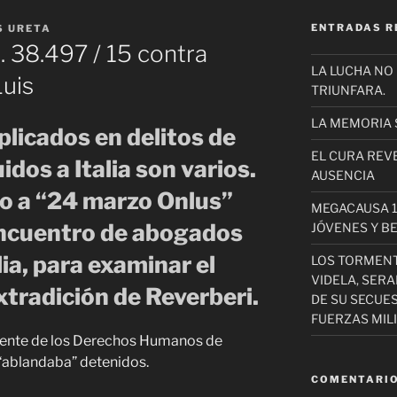
ENTRADAS R
S URETA
. 38.497 / 15 contra
LA LUCHA NO
uis
TRIUNFARA.
LA MEMORIA 
licados en delitos de
EL CURA REV
dos a Italia son varios.
AUSENCIA
o a “24 marzo Onlus”
MEGACAUSA 1
encuentro de abogados
JÓVENES Y B
lia, para examinar el
LOS TORMEN
VIDELA, SER
xtradición de Reverberi.
DE SU SECUE
FUERZAS MIL
nente de los Derechos Humanos de
 “ablandaba” detenidos.
COMENTARIO