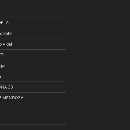
DELA
oblete
o Vidal
TO
ojas
a
ONA 33
13 MENDOZA