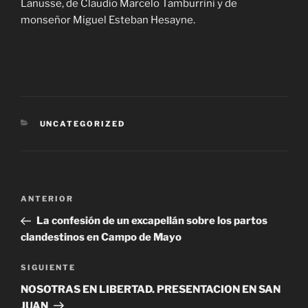
Lanusse, de Claudio Marcelo Tamburrini y de
monseñor Miguel Esteban Hesayne.
CATEGORÍAS
UNCATEGORIZED
Navegación
Entrada
ANTERIOR
de
anterior
La confesión de un excapellán sobre los partos
entradas
clandestinos en Campo de Mayo
Siguiente
SIGUIENTE
entrada
NOSOTRAS EN LIBERTAD. PRESENTACION EN SAN
JUAN