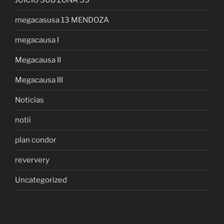
JUICIO SUB ZONA 33
megacasusa 13 MENDOZA
megacausa I
Megacausa II
Megacausa III
Noticias
notii
plan condor
reververy
Uncategorized