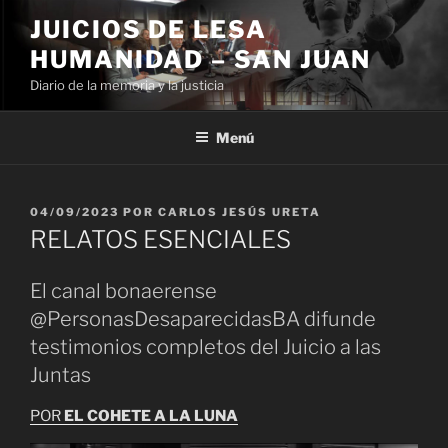
Ir
JUICIOS DE LESA
al
HUMANIDAD – SAN JUAN
contenido
Diario de la memoria y la justicia
Menú
PUBLICADO
04/09/2023
POR
CARLOS JESÚS URETA
EL
RELATOS ESENCIALES
El canal bonaerense
@PersonasDesaparecidasBA difunde
testimonios completos del Juicio a las
Juntas
POR
EL COHETE A LA LUNA