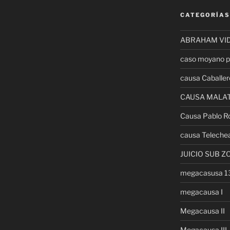
CATEGORÍAS
ABRAHAM VI
caso moyano p
causa Caballer
CAUSA MALA
Causa Pablo R
causa Teleche
JUICIO SUB Z
megacasusa 
megacausa I
Megacausa II
Megacausa III