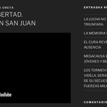
ENTRADAS R
S URETA
BERTAD.
LA LUCHA NO
N SAN JUAN
TRIUNFARA.
LA MEMORIA 
EL CURA REV
AUSENCIA
MEGACAUSA 1
JÓVENES Y B
LOS TORMEN
VIDELA, SER
DE SU SECUE
FUERZAS MIL
COMENTARIO