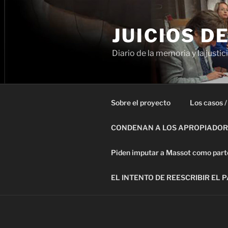
Ir
al
JUICIOS D
contenido
Diario de la memoria y la justic
Sobre el proyecto
Los casos /
CONDENAN A LOS APROPIADORE
Piden imputar a Massot como parte 
EL INTENTO DE REESCRIBIR EL 