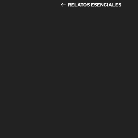
de
anterior
RELATOS ESENCIALES
entradas