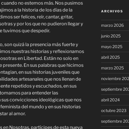
o cuando no estemos más. Nos pusimos
jimos a la historia de los días de la
ARCHIVOS
s ser felices, reír, cantar, gritar,
sotras y por los que no pudieron llegar y
marzo 2026
e tuvimos que despedir.
junio 2025
ro, son quizá la presencia más fuerte y
mayo 2025
mos nuestras historias y reflexionamos
abril 2025
osotras en Libertad. Están no solo en
te presente. En sus palabras que hicimos
marzo 2025
ntagian, en sus historias juveniles que
noviembre 20
bilidades artesanales que nos llenan de
mente repetidos y escuchados, en sus
septiembre 20
 retomamos para entender las
n sus convicciones ideológicas que nos
abril 2024
 feminista del mundo y en sus historias
octubre 2023
tar al amor.
septiembre 20
s en Nosotras, partícipes de esta nueva