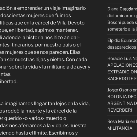
itación a emprender un viaje imaginario
Diana Caggian
 doscientas mujeres que fuimos
dictaminaron q
Boschi puede se
líticas que en la cárcel de Villa Devoto
someterlo a la j
ue, en libertad, supimos mantener.
lí adonde la historia nos hizo anidar-
Elpidio Eduardo
tes itinerarios, por nuestro país o el
desaparecidos s
as mujeres que se nos parecen. Ellas
Horacio Luis N
n ser nuestras hijas y nietas. Con cada
APELACIONES
ar sobre la vida y la militancia de ayer y
EXTRADICION
untas.
SACERDOTE 
ibertad.
Jorge Osorio
e
BOLONIA DECI
ARGENTINA D
 imaginamos llegar tan lejos en la vida,
REVERBERI
nos rodeó la muerte y la cárcel de la
r querido -o varios- muerto o
Rosa Maria
en
as nos aferramos a la vida, es nuestra
MILITANCIA
viendo hasta el límite. Escribimos y