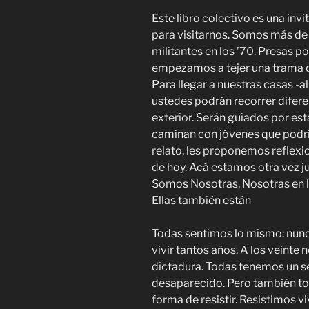
Este libro colectivo es una inv
para visitarnos. Somos más de
militantes en los ’70. Presas po
empezamos a tejer una trama q
Para llegar a nuestras casas -al
ustedes podrán recorrer diferen
exterior. Serán guiados por est
caminan con jóvenes que podría
relato, les proponemos reflexion
de hoy. Acá estamos otra vez j
Somos Nosotras, Nosotras en l
Ellas también están
Todas sentimos lo mismo: nunca
vivir tantos años. A los veinte 
dictadura. Todas tenemos un se
desaparecido. Pero también tod
forma de resistir. Resistimos vi