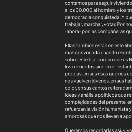
contamos para seguir viviend
a los 30.000 al hombro y los tra
democracia conquistada. Y pudimo
trabajar, marchar, votar. Por no
-ahora- por las compañeras qu
Ellas también están en este lib
más convocada cuando escribi
sobre este hijo común que es N
los recuerdos sino en el instan
propias, en sus risas que nos co
nos vuelven jóvenes, en sus ha
color, en sus cantos reiterada
ideas y análisis políticos que
complejidades del presente, e
refuerzan la visión humanista y
amorosas que nos llevan a apos
Queremos recordarlas así, viva