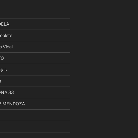
DELA
oblete
o Vidal
TO
ojas
a
ONA 33
13 MENDOZA