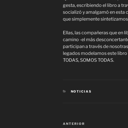
gesta, escribiendo el libro a 
socializó y amalgamó en esta c
que simplemente sintetizamos
Ellas, las compañeras que en lib
camino -el más desconcertant
participan a través de nosotras
legados modelamos este libro
TODAS, SOMOS TODAS.
CATEGORÍAS
NOTICIAS
Navegación
Entrada
ANTERIOR