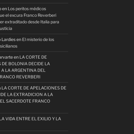
o
en
Los peritos médicos
ue el excura Franco Reverberi
r extraditado desde Italia para
usticia
 Lardies
en
El misterio de los
icilianos
arvarte
en
LA CORTE DE
 DE BOLONIA DECIDE LA
 A LA ARGENTINA DEL
FRANCO REVERBERI
n
LA CORTE DE APELACIONES DE
DE LA EXTRADICION A LA
EL SACERDOTE FRANCO
LA VIDA ENTRE EL EXILIO Y LA