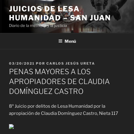
Ir
JUICIOS DE LESA
al
HUMANIDAD – SAN JUAN
contenido
Diario de la memoria y la justicia
Menú
PUBLICADO
03/20/2021
POR
CARLOS JESÚS URETA
EL
PENAS MAYORES A LOS
APROPIADORES DE CLAUDIA
DOMÍNGUEZ CASTRO
8º Juicio por delitos de Lesa Humanidad por la
apropiación de Claudia Domínguez Castro, Nieta 117