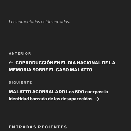
Los comentarios están cerrados.
Navegación
Entrada
ANTERIOR
de
anterior
COPRODUCCIÓN EN EL DIA NACIONAL DE LA
entradas
MEMORIA SOBRE EL CASO MALATTO
Siguiente
SIGUIENTE
entrada
MALATTO ACORRALADO Los 600 cuerpos: la
identidad borrada de los desaparecidos
ENTRADAS RECIENTES