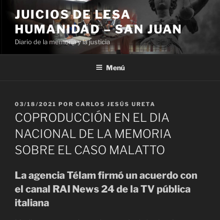
Ir
JUICIOS DE LESA
al
HUMANIDAD – SAN JUAN
contenido
Diario de la memoria y la justicia
Menú
PUBLICADO
03/18/2021
POR
CARLOS JESÚS URETA
EL
COPRODUCCIÓN EN EL DIA
NACIONAL DE LA MEMORIA
SOBRE EL CASO MALATTO
La agencia Télam firmó un acuerdo con
el canal RAI News 24 de la TV pública
italiana