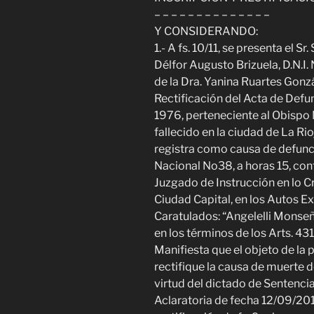
– – – – – – – – – – – – – –
Y CONSIDERANDO:
1.- A fs. 10/11, se presenta el 
Délfor Augusto Brizuela, D.N.I.
de la Dra. Yanina Ruartes Go
Rectificación del Acta de Def
1976, perteneciente al Obispo
fallecido en la ciudad de La Rio
registra como causa de defunc
Nacional No38, a horas 15, con
Juzgado de Instrucción en lo C
Ciudad Capital, en los Autos Ex
Caratulados: “Angelelli Monseñ
en los términos de los Arts. 431
Manifiesta que el objeto de la p
rectifique la causa de muerte 
virtud del dictado de Sentenci
Aclaratoria de fecha 12/09/20