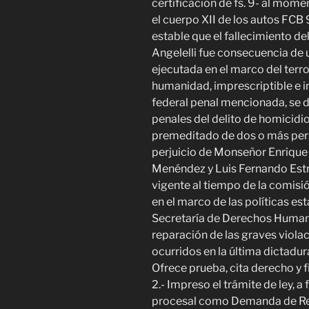
certificación de fs. 9- al mome
el cuerpo XII de los autos FC
estable que el fallecimiento 
Angelelli fue consecuencia de
ejecutada en el marco del terror
humanidad, imprescriptible e in
federal penal mencionada, se
penales del delito de homicidi
premeditado de dos o más pers
perjuicio de Monseñor Enrique 
Menéndez y Luis Fernando Estrell
vigente al tiempo de la comisi
en el marco de las políticas es
Secretaría de Derechos Humano
reparación de las graves viol
ocurridos en la última dictadur
Ofrece prueba, cita derecho y fi
2.- Impreso el trámite de ley, a 
procesal como Demanda de Rect