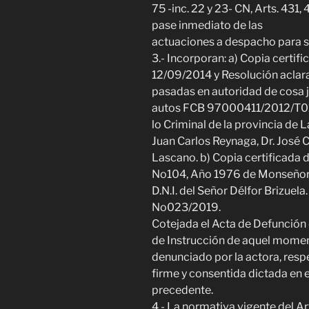
75 -inc. 22 y 23- CN, Arts. 431
pase inmediato de las
actuaciones a despacho para se
3.- Incorporan: a) Copia certif
12/09/2014 y Resolución aclara
pasadas en autoridad de cosa 
autos FCB 97000411/2012/T01, 
lo Criminal de la provincia de L
Juan Carlos Reynaga, Dr. José C.
Lascano. b) Copia certificada
No104, Año 1976 de Monseñor E
D.N.I. del Señor Délfor Brizuel
No023/2019.
Cotejada el Acta de Defunción d
de Instrucción de aquel moment
denunciado por la actora, resp
firme y consentida dictada en el
precedente.
4.- La normativa vigente del Ar