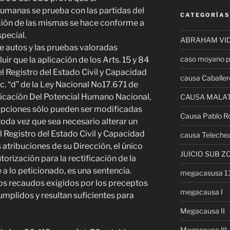
humanas se prueba con las partidas del
CATEGORÍAS
cación de las mismas se hace conforme a
special.
ABRAHAM VI
de autos y las pruebas valoradas
caso moyano p
r que la aplicación de los Arts. 15 y 84
l Registro del Estado Civil y Capacidad
causa Caballer
nc. “d” de la Ley Nacional No17.671 de
ificación Del Potencial Humano Nacional,
CAUSA MALA
ripciones sólo pueden ser modificadas
Causa Pablo R
 toda vez que sea necesario alterar un
el Registro del Estado Civil y Capacidad
causa Teleche
 atribuciones de su Dirección, el único
JUICIO SUB Z
orización para la rectificación de la
a lo peticionado, es una sentencia.
megacasusa 
 los recaudos exigidos por los preceptos
megacausa I
mplidos y resultan suficientes para
Megacausa II
Megacausa III