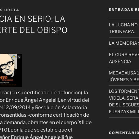
ENTRADAS R
S URETA
IA EN SERIO: LA
LA LUCHA NO
ERTE DEL OBISPO
TRIUNFARA.
LA MEMORIA 
EL CURA REV
AUSENCIA
MEGACAUSA 1
JÓVENES Y B
LOS TORMEN
ficar (en su certificado de defuncion) la
VIDELA, SER
 Enrique Ángel Angelelli, en virtud del
DE SU SECUE
l 12/09/2014 y Resolución Aclaratoria
FUERZAS MIL
consentidas -conforme certificación de
 la demanda, obrantes en el cuerpo XII de
01 por la que se estable que el
COMENTARIO
ñor Enrique Ángel Angelelli fue