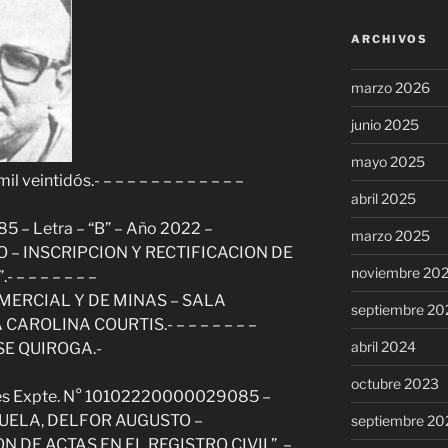
ARCHIVOS
marzo 2026
junio 2025
mayo 2025
l veintidós.- – – – – – – – – – – – –
abril 2025
 – Letra – “B” – Año 2022 –
marzo 2025
 – INSCRIPCION Y RECTIFICACION DE
noviembre 20
– – – – – – –
MERCIAL Y DE MINAS – SALA
septiembre 20
AROLINA COURTIS.- – – – – – – –
abril 2024
SE QUIROGA.-
octubre 2023
tes Expte. N° 10102220000029085 –
RIZUELA, DELFOR AUGUSTO –
septiembre 20
N DE ACTAS EN EL REGISTRO CIVIL”. –