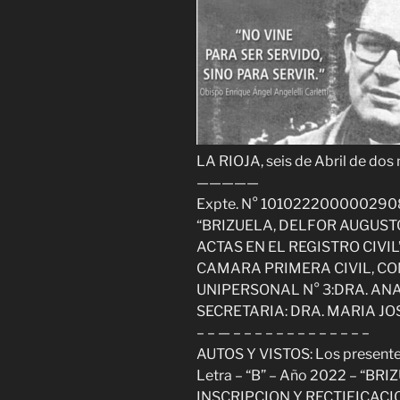
LA RIOJA, seis de Abril de dos mi
—————
Expte. N° 10102220000029085
“BRIZUELA, DELFOR AUGUSTO
ACTAS EN EL REGISTRO CIVIL”.- 
CAMARA PRIMERA CIVIL, CO
UNIPERSONAL N° 3:DRA. ANA C
SECRETARIA: DRA. MARIA JO
– – — – – – – – – – – – – – – –
AUTOS Y VISTOS: Los presen
Letra – “B” – Año 2022 – “B
INSCRIPCION Y RECTIFICACIO