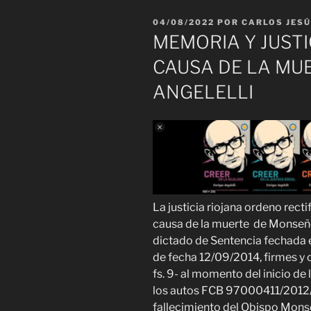
PUBLICADO
04/08/2022
POR
CARLOS JESÚ
EL
MEMORIA Y JUSTIC
CAUSA DE LA MU
ANGELELLI
La justicia riojana ordeno recti
causa de la muerte
de Monseñor
dictado de Sentencia fechada e
de fecha 12/09/2014, firmes y 
fs. 9- al momento del inicio de
los autos FCB 97000411/2012/T
fallecimiento del Obispo Monse