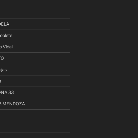
DELA
oblete
o Vidal
TO
ojas
a
ONA 33
13 MENDOZA