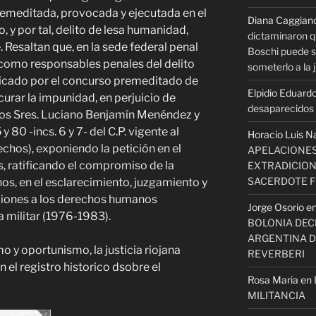
emeditada, provocada y ejecutada en el
Diana Caggian
 y por tal, delito de lesa humanidad,
dictaminaron q
. Resaltan que, en la sede federal penal
Boschi puede se
como responsables penales del delito
someterlo a la j
icado por el concurso premeditado de
Elpidio Eduardo
urar la impunidad, en perjuicio de
desaparecidos s
 los Sres. Luciano Benjamín Menéndez y
y 80 -incs. 6 y 7- del C.P. vigente al
Horacio Luis N
chos), exponiendo la petición en el
APELACIONES
s, ratificando el compromiso de la
EXTRADICION
SACERDOTE 
s, en el esclarecimiento, juzgamiento y
aciones a los derechos humanos
Jorge Osorio
e
a militar (1976-1983).
BOLONIA DECI
ARGENTINA D
 y oportunismo, la justicia riojana
REVERBERI
 el registro historico dsobre el
Rosa Maria
en
MILITANCIA