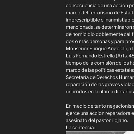
consecuencia de una acción pr
marco del terrorismo de Estado,
imprescriptible e inanmistiable
mencionada, se determinaron 
de homicidio doblemente calif
dos o más personas y para proc
Monseñor Enrique Angelelli, a
Luis Fernando Estrella (Arts. 45 
tiempo de la comisión de los he
marco de las políticas estatale
Secretaría de Derechos Humano
reparación de las graves viol
ocurridos en la última dictadur
En medio de tanto negacionismo
ejerce una accion reparadora en
asesinato del pastor riojano.
La sentencia: