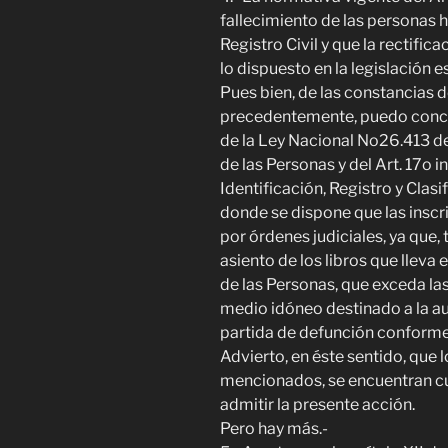
fallecimiento de las personas 
Registro Civil y que la rectifi
lo dispuesto en la legislación e
Pues bien, de las constancias 
precedentemente, puedo conclui
de la Ley Nacional No26.413 de
de las Personas y del Art. 17o i
Identificación, Registro y Clas
donde se dispone que las insc
por órdenes judiciales, ya que,
asiento de los libros que lleva 
de las Personas, que exceda las
medio idóneo destinado a la aut
partida de defunción conforme 
Advierto, en éste sentido, que
mencionados, se encuentran cu
admitir la presente acción.
Pero hay más.-