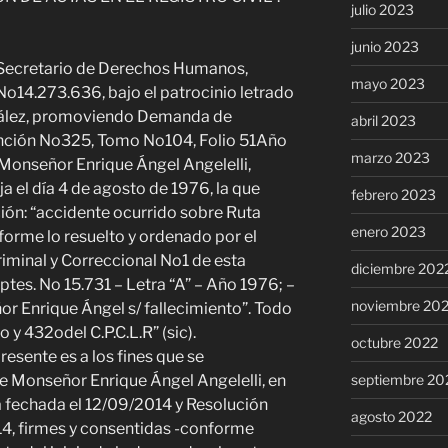
julio 2023
junio 2023
Sr. Secretario de Derechos Humanos,
mayo 2023
 No14.273.636, bajo el patrocinio letrado
nzález, promoviendo Demanda de
abril 2023
unción No325, Tomo No104, Folio 51Año
marzo 2023
 Monseñor Enrique Ángel Angelelli,
ja el día 4 de agosto de 1976, la que
febrero 2023
ión: “accidente ocurrido sobre Ruta
enero 2023
forme lo resuelto y ordenado por el
riminal y Correccional No1 de esta
diciembre 202
ptes. No 15.731 – Letra “A” – Año 1976; –
noviembre 20
or Enrique Ángel s/ fallecimiento”. Todo
o y 432odel C.P.C.L.R” (sic).
octubre 2022
resente es a los fines que se
septiembre 20
de Monseñor Enrique Ángel Angelelli, en
a fechada el 12/09/2014 y Resolución
agosto 2022
14, firmes y consentidas -conforme