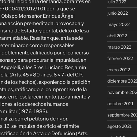
nto del inicio de la demanda, obrantes en
julio 2022
B 97000411/2012/T01 por la que se
junio 2022
del Obispo Monseñor Enrique Ángel
 una acción premeditada, provocada y
mayo 2022
ismo de Estado, y por tal, delito de lesa
abril 2022
anmistiable. Resaltan que, en la sede
 determinaron como responsables
marzo 2022
o doblemente calificado por el concurso
febrero 2022
onas y para procurar la impunidad, en
Angelelli, a los Sres. Luciano Benjamín
enero 2022
a (Arts. 45 y 80 -incs. 6 y 7- del C.P.
diciembre 202
ón de los hechos), exponiendo la petición
tatales, ratificando el compromiso de la
noviembre 20
s, en el esclarecimiento, juzgamiento y
octubre 2021
aciones a los derechos humanos
a militar (1976-1983).
septiembre 20
naliza con el petitorio de rigor.
fs. 12, se impulsa de oficio el trámite
agosto 2021
ificación de Acta de Defunción (Arts.