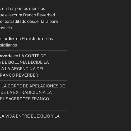
o
en
Los peritos médicos
ue el excura Franco Reverberi
r extraditado desde Italia para
usticia
 Lardies
en
El misterio de los
icilianos
arvarte
en
LA CORTE DE
 DE BOLONIA DECIDE LA
 A LA ARGENTINA DEL
FRANCO REVERBERI
n
LA CORTE DE APELACIONES DE
DE LA EXTRADICION A LA
EL SACERDOTE FRANCO
LA VIDA ENTRE EL EXILIO Y LA