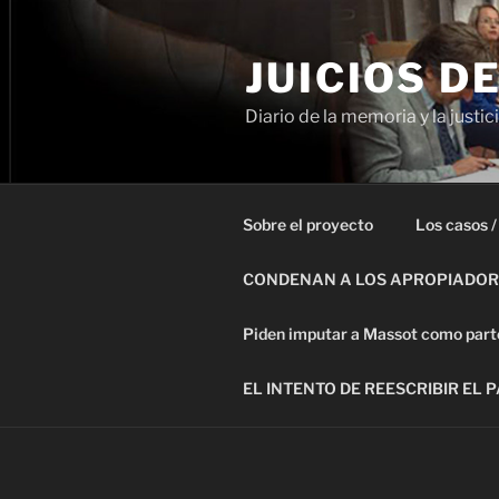
Ir
al
JUICIOS D
contenido
Diario de la memoria y la justic
Sobre el proyecto
Los casos /
CONDENAN A LOS APROPIADORE
Piden imputar a Massot como parte 
EL INTENTO DE REESCRIBIR EL 