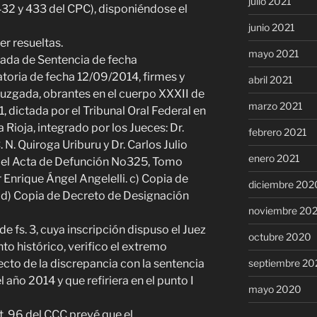
julio 2021
, 432 y 433 del CPC), disponiéndose el
junio 2021
r resueltas.
mayo 2021
icada de Sentencia de fecha
toria de fecha 12/09/2014, firmes y
abril 2021
juzgada, obrantes en el cuerpo XXXII de
marzo 2021
dictada por el Tribunal Oral Federal en
a Rioja, integrado por los Jueces: Dr.
febrero 2021
 N. Quiroga Uriburu y Dr. Carlos Julio
enero 2021
 del Acta de Defunción No325, Tomo
nrique Ángel Angelelli. c) Copia de
diciembre 202
a. d) Copia de Decreto de Designación
noviembre 20
e fs. 3, cuya inscripción dispuso el Juez
octubre 2020
o histórico, verifico el extremo
septiembre 20
ecto de la discrepancia con la sentencia
 año 2014 y que refiriera en el punto I
mayo 2020
t. 96 del CCC prevé que el