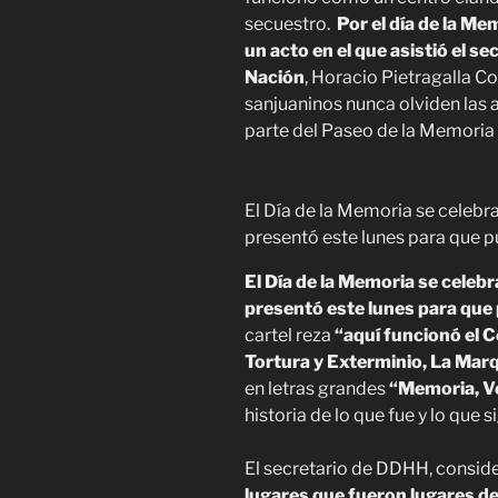
secuestro.
Por el día de la Me
un acto en el que asistió el 
Nación
, Horacio Pietragalla Co
sanjuaninos nunca olviden las 
parte del Paseo de la Memoria 
El Día de la Memoria se celebra
presentó este lunes para que pu
El Día de la Memoria se celebra
presentó este lunes para que p
cartel reza
“aquí funcionó el 
Tortura y Exterminio, La Mar
en letras grandes
“Memoria, Ve
historia de lo que fue y lo que si
El secretario de DDHH, consid
lugares que fueron lugares de