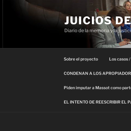
Ir
al
JUICIOS D
contenido
Diario de la memoria y la justic
Sobre el proyecto
Los casos /
CONDENAN A LOS APROPIADORE
Piden imputar a Massot como parte 
EL INTENTO DE REESCRIBIR EL 