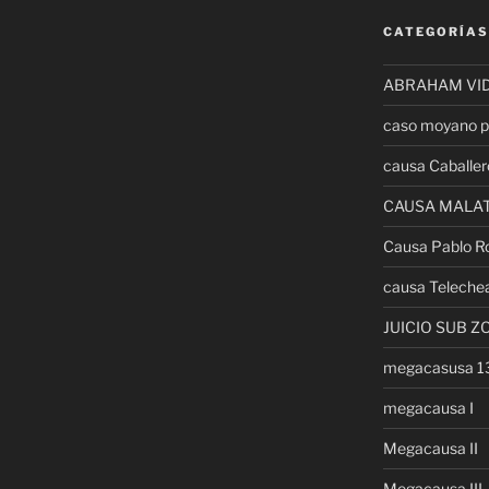
CATEGORÍAS
ABRAHAM VI
caso moyano p
causa Caballer
CAUSA MALA
Causa Pablo R
causa Teleche
JUICIO SUB Z
megacasusa 
megacausa I
Megacausa II
Megacausa III