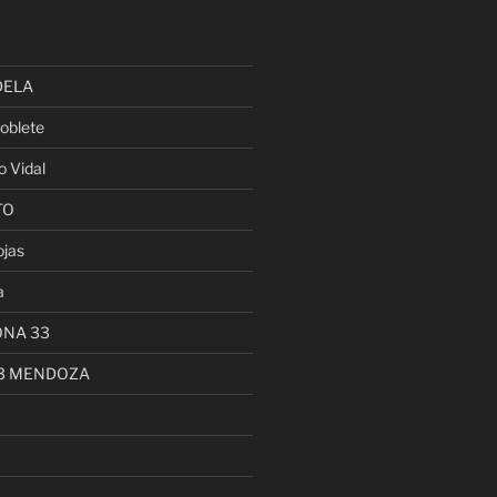
DELA
oblete
o Vidal
TO
ojas
a
ONA 33
13 MENDOZA