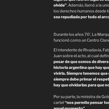
olvide”
. Además, llamó a la uni
los derechos humanos desde to
sea repudiada por todo el arco
Durante los años 70’, La Marqu
funcionó como un Centro Cland
El intendente de Rivadavia, Fa
Juan sobre el acto, al cual def
pesar de que somos de diverso
historia argentina que hay qu
vivirla. Siempre tenemos que 
siempre debe primar el respe
hay que olvidarlas para que 
Por su parte, la ministra de Go
cartel
“nos permite pensar to
aquel momento”
.