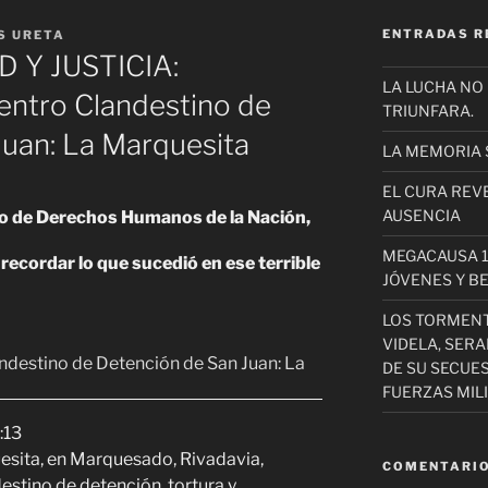
ENTRADAS R
S URETA
 Y JUSTICIA:
LA LUCHA NO
Centro Clandestino de
TRIUNFARA.
Juan: La Marquesita
LA MEMORIA 
EL CURA REV
AUSENCIA
rio de Derechos Humanos de la Nación,
MEGACAUSA 1
recordar lo que sucedió en ese terrible
JÓVENES Y B
LOS TORMEN
VIDELA, SER
DE SU SECUE
FUERZAS MIL
:13
esita, en Marquesado, Rivadavia,
COMENTARIO
stino de detención, tortura y