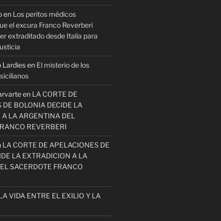
o
en
Los peritos médicos
ue el excura Franco Reverberi
r extraditado desde Italia para
usticia
 Lardies
en
El misterio de los
icilianos
arvarte
en
LA CORTE DE
 DE BOLONIA DECIDE LA
 A LA ARGENTINA DEL
FRANCO REVERBERI
n
LA CORTE DE APELACIONES DE
DE LA EXTRADICION A LA
EL SACERDOTE FRANCO
LA VIDA ENTRE EL EXILIO Y LA