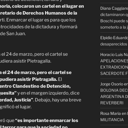
moria, colocaron un cartel en el lugar en
Diana Caggian
secretario de Derechos Humanos de la
dictaminaron q
rti. Enmarcar el lugar es para que los
Boschi puede se
atrocidades de la dictadura y formará
someterlo a la j
de San Juan.
Elpidio Eduardo
desaparecidos s
 el 24 de marzo, pero el cartel se
Horacio Luis N
diera asistir Pietragalla.
APELACIONES
EXTRADICION
 el 24 de marzo, pero el cartel se
SACERDOTE 
udiera asistir Pietragalla.
El
Jorge Osorio
e
Centro Clandestino de Detención,
BOLONIA DECI
quesita”
y en el margen izquierdo, dice
ARGENTINA D
rdad, Justicia”
. Debajo, hay una breve
REVERBERI
gnificó el lugar.
Rosa Maria
en
MILITANCIA
eró que
“es importante enmarcar los
l terror para que la sociedad no