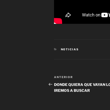
CATEGORÍAS
NOTICIAS
Navegación
Entrada
ANTERIOR
de
anterior
DONDE QUIERA QUE VAYAN L
IREMOS A BUSCAR
entradas