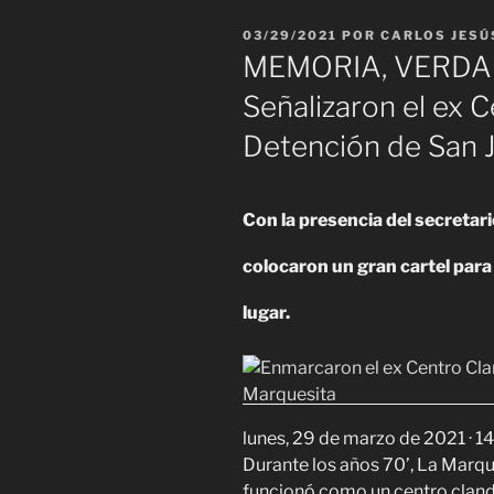
PUBLICADO
03/29/2021
POR
CARLOS JESÚ
EL
MEMORIA, VERDAD
Señalizaron el ex 
Detención de San 
Con la presencia del secreta
colocaron un gran cartel para 
lugar.
lunes, 29 de marzo de 2021 · 14
Durante los años 70’, La Marqu
funcionó como un centro clande