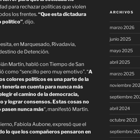
dad para rechazar políticas que violen
ARCHIVOS
dos los frentes.
“Que esta dictadura
 político”
, dijo.
marzo 2026
junio 2025
esita, en Marquesado, Rivadavia,
mayo 2025
estino de Detención.
abril 2025
bián Martín, habló con Tiempo de San
inió como “sencillo pero muy emotivo”. “
A
marzo 2025
s colores políticos es una parte de la
noviembre 20
e tenerla en cuenta para nunca más
elegir el camino de la democracia,
septiembre 20
to y lograr consensos. Estas cosas no
abril 2024
no pasen nunca más
“, manifestó Martín.
octubre 2023
bierno, Fabiola Aubone, expresó que el
do lo que los compañeros pensaron en
septiembre 20