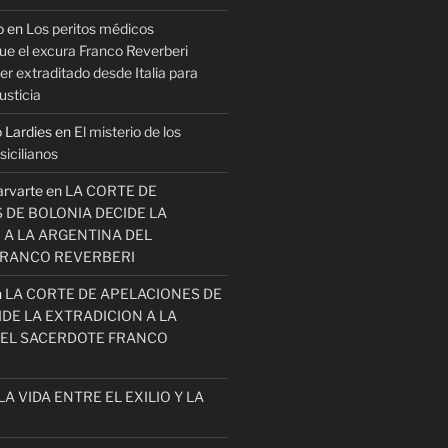
o
en
Los peritos médicos
ue el excura Franco Reverberi
r extraditado desde Italia para
usticia
 Lardies
en
El misterio de los
icilianos
arvarte
en
LA CORTE DE
 DE BOLONIA DECIDE LA
 A LA ARGENTINA DEL
FRANCO REVERBERI
n
LA CORTE DE APELACIONES DE
DE LA EXTRADICION A LA
EL SACERDOTE FRANCO
LA VIDA ENTRE EL EXILIO Y LA