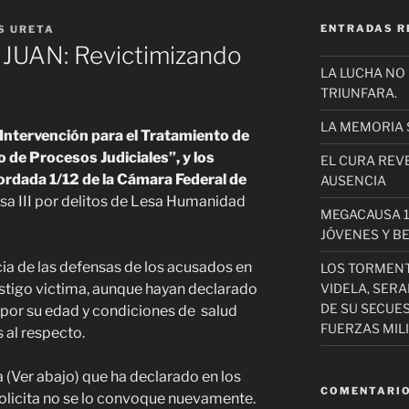
ENTRADAS R
S URETA
 JUAN: Revictimizando
LA LUCHA NO
TRIUNFARA.
LA MEMORIA 
Intervención para el Tratamiento de
o de Procesos Judiciales”
, y los
EL CURA REV
ordada 1/12 de la Cámara Federal de
AUSENCIA
a III por delitos de Lesa Humanidad
MEGACAUSA 1
JÓVENES Y B
ia de las defensas de los acusados en
LOS TORMEN
VIDELA, SER
testigo victima, aunque hayan declarado
DE SU SECUE
 por su edad y condiciones de salud
FUERZAS MIL
 al respecto.
 (Ver abajo) que ha declarado en los
COMENTARIO
 solicita no se lo convoque nuevamente.