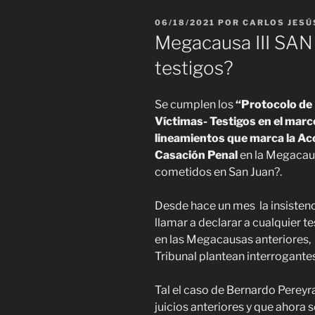
PUBLICADO
06/18/2021
POR
CARLOS JESÚ
EL
Megacausa III SAN
testigos?
Se cumplen los
“Protocolo de 
Víctimas-
Testigos en el marc
lineamientos que marca la Ac
Casación
Penal
en la Megacaus
cometidos en San Juan?.
Desde hace un mes la insistenc
llamar a declarar a cualquier 
en las Megacausas anteriores,
Tribunal plantean interrogantes
Tal el caso de Bernardo Pereyra
juicios anteriores y que ahora