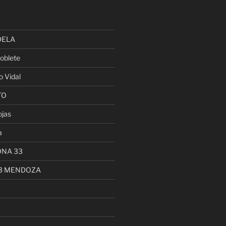
DELA
oblete
o Vidal
TO
ojas
a
ONA 33
13 MENDOZA