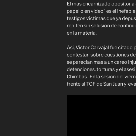
El mas encarnizado opositor a 
papel o en video” es el inefab
testigos victimas que ya depusi
repiten sin solusión de continu
en la materia.
Asi, Victor Carvajal fue citado 
contestar sobre cuestiones d
se parecian mas a un careo inju
detenciones, torturas y el ases
Chimbas. En la sesión del viern
frente al TOF de San Juan y eva