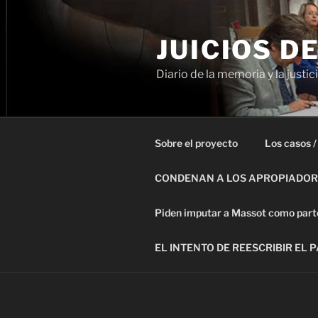
Ir
al
JUICIOS D
contenido
Diario de la memoria y la justic
Sobre el proyecto
Los casos /
CONDENAN A LOS APROPIADORE
Piden imputar a Massot como parte 
EL INTENTO DE REESCRIBIR EL 