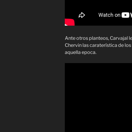
Ante otros planteos, Carvajal l
Chervin las caraterística de los
aquella epoca.