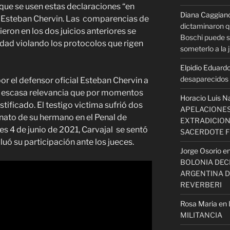
que se usen estas declaraciones “en
Diana Caggian
le Esteban Chervin. Las comparencias de
dictaminaron q
eron en los dos juicios anteriores se
Boschi puede se
idad violando los protocolos que rigen
someterlo a la j
Elpidio Eduardo
desaparecidos s
por el defensor oficial Esteban Chervin a
e escasa relevancia que por momentos
Horacio Luis N
stificado. El testigo victima sufrió dos
APELACIONES
inato de su hermano en el Penal de
EXTRADICION
es 4 de junio de 2021, Carvajal se sentó
SACERDOTE 
luó su participación ante los jueces.
Jorge Osorio
e
BOLONIA DECI
ARGENTINA D
REVERBERI
Rosa Maria
en
MILITANCIA