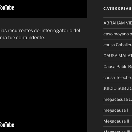
CATEGORÍAS
ABRAHAM VI
as recurrentes del interrogatorio del
caso moyano p
ctima fue contundente.
causa Caballer
CAUSA MALA
Causa Pablo R
causa Teleche
JUICIO SUB Z
megacasusa 
megacausa I
Megacausa II
Megacausa III