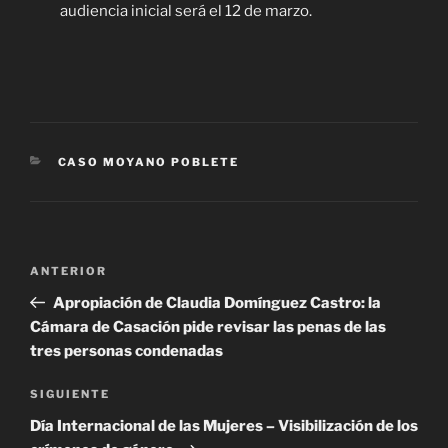
audiencia inicial será el 12 de marzo.
CATEGORÍAS
CASO MOYANO POBLETE
Navegación
Entrada
ANTERIOR
de
anterior
Apropiación de Claudia Domínguez Castro: la
entradas
Cámara de Casación pide revisar las penas de las
tres personas condenadas
Siguiente
SIGUIENTE
entrada
Día Internacional de las Mujeres – Visibilización de los