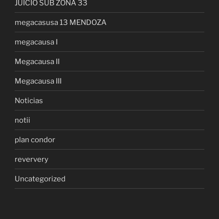
JUICIO SUB ZONA 33
megacasusa 13 MENDOZA
megacausa I
Megacausa II
Megacausa III
Noticias
notii
plan condor
reververy
Uncategorized