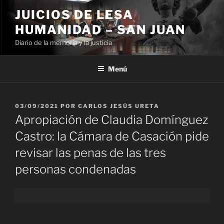
Ir
JUICIOS DE LESA
al
HUMANIDAD – SAN JUAN
contenido
Diario de la memoria y la justicia
Menú
PUBLICADO
03/09/2021
POR
CARLOS JESÚS URETA
EL
Apropiación de Claudia Domínguez
Castro: la Cámara de Casación pide
revisar las penas de las tres
personas condenadas