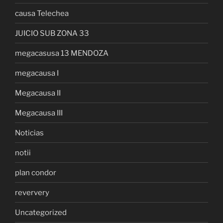
causa Telechea
JUICIO SUB ZONA 33
megacasusa 13 MENDOZA
megacausa I
Megacausa II
Megacausa III
Noticias
notii
plan condor
reververy
Uncategorized