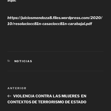
aquí:
https://juiciosmendoza8.files.wordpress.com/2020/
10/resoluciocc81n-casaciocc81n-carabajal.pdf
CATEGORÍAS
NOTICIAS
Navegación
Entrada
ANTERIOR
de
anterior
VIOLENCIA CONTRA LAS MUJERES EN
entradas
CONTEXTOS DE TERRORISMO DE ESTADO