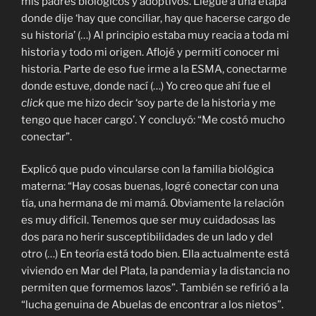
mis padres biológicos y adoptivos. Llegué a una etapa
donde dije ‘hay que conciliar, hay que hacerse cargo de
su historia’ (…) Al principio estaba muy reacia a toda mi
historia y todo mi origen. Aflojé y permití conocer mi
historia. Parte de eso fue irme a la ESMA, conectarme
donde estuve, donde nací (…) Yo creo que ahí fue el
click
que me hizo decir ‘soy parte de la historia y me
tengo que hacer cargo’. Y concluyó: “Me costó mucho
conectar”.
Explicó que pudo vincularse con la familia biológica
materna: “Hay cosas buenas, logré conectar con una
tía, una hermana de mi mamá. Obviamente la relación
es muy difícil. Tenemos que ser muy cuidadosas las
dos para no herir susceptibilidades de un lado y del
otro (…) En teoría está todo bien. Ella actualmente está
viviendo en Mar del Plata, la pandemia y la distancia no
permiten que formemos lazos”. También se refirió a la
“lucha genuina de Abuelas de encontrar a los nietos”.