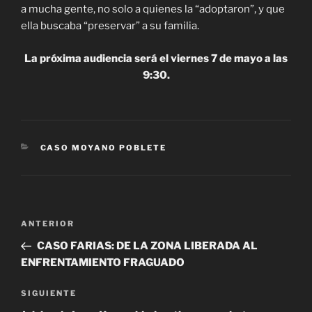
a mucha gente, no solo a quienes la “adoptaron”, y que
ella buscaba “preservar” a su familia.
La próxima audiencia será el viernes 7 de mayo a las
9:30.
CATEGORÍAS
CASO MOYANO POBLETE
Navegación
Entrada
ANTERIOR
de
anterior
CASO FARIAS: DE LA ZONA LIBERADA AL
entradas
ENFRENTAMIENTO FRAGUADO
Siguiente
SIGUIENTE
entrada