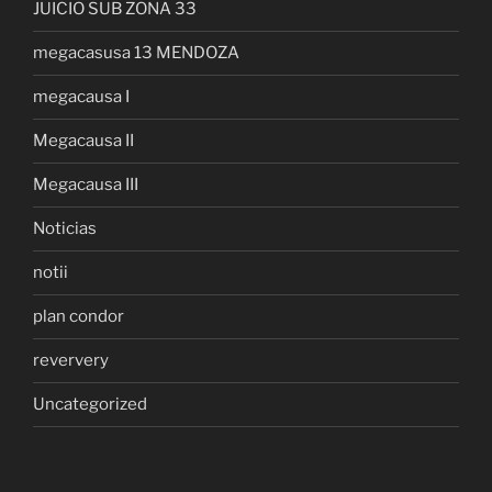
JUICIO SUB ZONA 33
megacasusa 13 MENDOZA
megacausa I
Megacausa II
Megacausa III
Noticias
notii
plan condor
reververy
Uncategorized