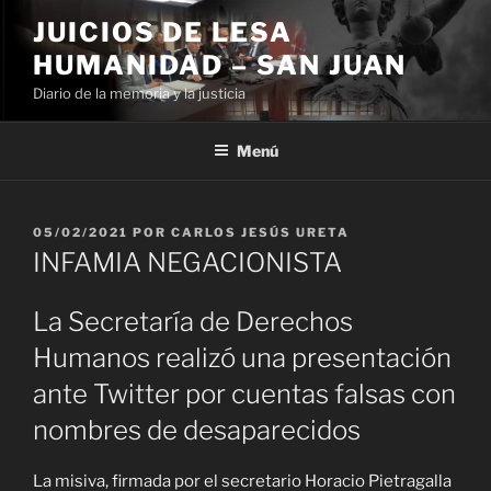
Ir
JUICIOS DE LESA
al
HUMANIDAD – SAN JUAN
contenido
Diario de la memoria y la justicia
Menú
PUBLICADO
05/02/2021
POR
CARLOS JESÚS URETA
EL
INFAMIA NEGACIONISTA
La Secretaría de Derechos
Humanos realizó una presentación
ante Twitter por cuentas falsas con
nombres de desaparecidos
La misiva, firmada por el secretario Horacio Pietragalla