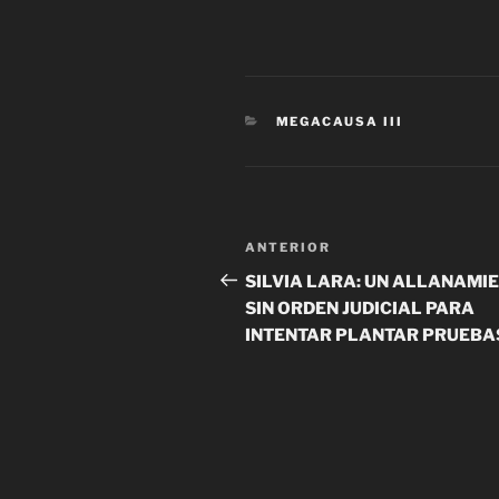
CATEGORÍAS
MEGACAUSA III
Navegación
Entrada
ANTERIOR
de
anterior
SILVIA LARA: UN ALLANAMI
SIN ORDEN JUDICIAL PARA
entradas
INTENTAR PLANTAR PRUEBA