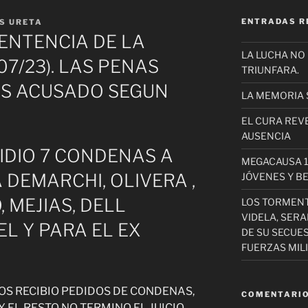
ENTRADAS R
S URETA
ENTENCIA DE LA
LA LUCHA NO
07/23). LAS PENAS
TRIUNFARA.
OS ACUSADO SEGUN
LA MEMORIA 
EL CURA REV
AUSENCIA
PIDIO 7 CONDENAS A
MEGACAUSA 1
DEMARCHI, OLIVERA ,
JÓVENES Y B
 MEJIAS, DELL
LOS TORMEN
VIDELA, SER
L Y PARA EL EX
DE SU SECUE
FUERZAS MIL
DOS RECIBIO PEDIDOS DE CONDENAS,
COMENTARIO
 EL RESTO NO TERMINO EL JUICIO