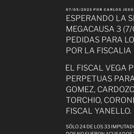
PUBLICADO
07/05/2023
POR
CARLOS JESÚ
EL
ESPERANDO LA S
MEGACAUSA 3 (7/
PEDIDAS PARA L
POR LA FISCALIA
EL FISCAL VEGA 
PERPETUAS PARA 
GOMEZ, CARDOZO,
TORCHIO, CORONE
FISCAL YANELLO.
SÓLO 24 DE LOS 33 IMPUTA
DOS NO FUERON ACUSADOS Y