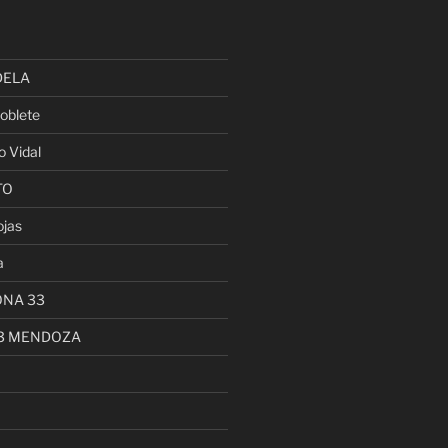
DELA
oblete
o Vidal
TO
ojas
a
ONA 33
13 MENDOZA