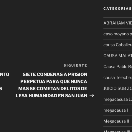
CATEGORÍAS
ABRAHAM VI
caso moyano p
causa Caballer
CAUSA MALA
SIGUIENTE
Siguiente
Causa Pablo R
entrada
ENTO
SIETE CONDENAS A PRISION
causa Teleche
PERPETUA PARA QUE NUNCA
JUICIO SUB Z
S
MAS SE COMETAN DELITOS DE
LESA HUMANIDAD EN SAN JUAN
megacasusa 
megacausa I
Megacausa II
Megacausa III