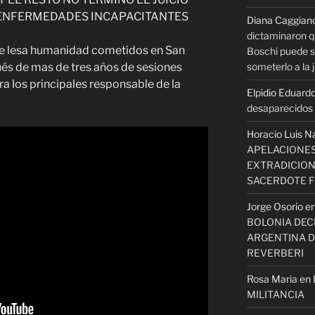
 ENFERMEDADES INCAPACITANTES
Diana Caggian
dictaminaron q
 de lesa humanidad cometidos en San
Boschi puede se
és de mas de tres años de sesiones
someterlo a la j
a los principales responsable de la
Elpidio Eduardo
desaparecidos s
Horacio Luis N
APELACIONES
EXTRADICION
SACERDOTE 
Jorge Osorio
e
BOLONIA DECI
ARGENTINA D
REVERBERI
Rosa Maria
en
MILITANCIA