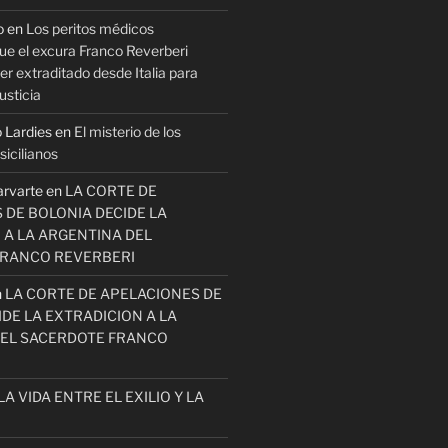
o
en
Los peritos médicos
ue el excura Franco Reverberi
r extraditado desde Italia para
usticia
 Lardies
en
El misterio de los
icilianos
arvarte
en
LA CORTE DE
 DE BOLONIA DECIDE LA
 A LA ARGENTINA DEL
FRANCO REVERBERI
n
LA CORTE DE APELACIONES DE
DE LA EXTRADICION A LA
EL SACERDOTE FRANCO
LA VIDA ENTRE EL EXILIO Y LA