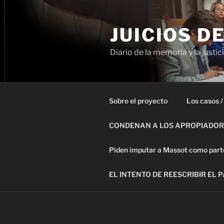
Ir
al
JUICIOS D
contenido
Diario de la memoria y la justic
Sobre el proyecto
Los casos /
CONDENAN A LOS APROPIADORE
Piden imputar a Massot como parte 
EL INTENTO DE REESCRIBIR EL 