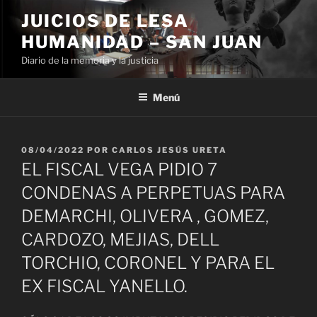
Ir
JUICIOS DE LESA
al
HUMANIDAD – SAN JUAN
contenido
Diario de la memoria y la justicia
Menú
PUBLICADO
08/04/2022
POR
CARLOS JESÚS URETA
EL
EL FISCAL VEGA PIDIO 7
CONDENAS A PERPETUAS PARA
DEMARCHI, OLIVERA , GOMEZ,
CARDOZO, MEJIAS, DELL
TORCHIO, CORONEL Y PARA EL
EX FISCAL YANELLO.