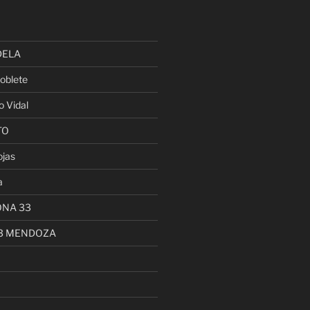
DELA
oblete
o Vidal
TO
ojas
a
ONA 33
13 MENDOZA