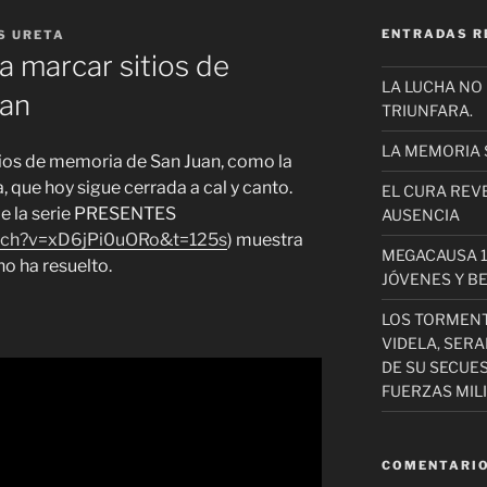
ENTRADAS R
S URETA
 marcar sitios de
LA LUCHA NO
uan
TRIUNFARA.
LA MEMORIA 
ios de memoria de San Juan, como la
a, que hoy sigue cerrada a cal y canto.
EL CURA REV
 de la serie PRESENTES
AUSENCIA
atch?v=xD6jPi0uORo&t=125s
) muestra
MEGACAUSA 1
o ha resuelto.
JÓVENES Y B
LOS TORMEN
VIDELA, SER
DE SU SECUE
FUERZAS MIL
COMENTARIO