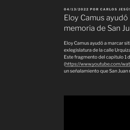
PUBLICADO
04/13/2022
POR
CARLOS JESÚ
EL
Eloy Camus ayudó a
memoria de San J
Eloy Camus ayudó a marcar sit
exlegislatura de la calle Urquiz
Este fragmento del capitulo 1
(
https://www.youtube.com/w
un señalamiento que San Juan n