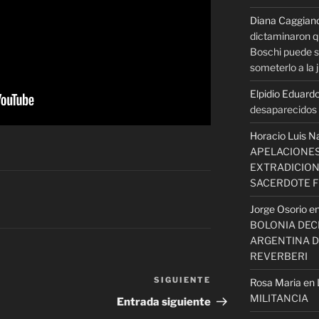
Diana Caggian
dictaminaron q
Boschi puede se
someterlo a la j
Elpidio Eduardo
desaparecidos s
Horacio Luis N
APELACIONES
EXTRADICION
SACERDOTE 
Jorge Osorio
e
BOLONIA DECI
ARGENTINA D
REVERBERI
SIGUIENTE
Siguiente
Rosa Maria
en
MILITANCIA
entrada
Entrada siguiente