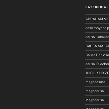
CATEGORÍAS
ABRAHAM VI
caso moyano p
causa Caballer
CAUSA MALA
Causa Pablo R
causa Teleche
JUICIO SUB Z
megacasusa 
megacausa I
Megacausa II
Megacausa III