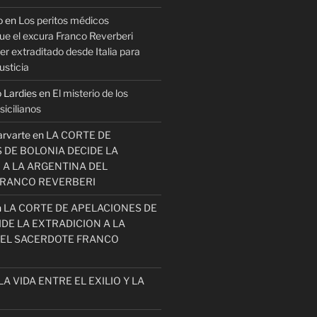
o
en
Los peritos médicos
ue el excura Franco Reverberi
r extraditado desde Italia para
usticia
 Lardies
en
El misterio de los
icilianos
arvarte
en
LA CORTE DE
 DE BOLONIA DECIDE LA
 A LA ARGENTINA DEL
FRANCO REVERBERI
n
LA CORTE DE APELACIONES DE
DE LA EXTRADICION A LA
EL SACERDOTE FRANCO
LA VIDA ENTRE EL EXILIO Y LA