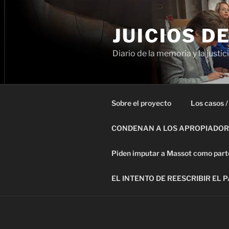
Ir
al
JUICIOS D
contenido
Diario de la memoria y la justic
Sobre el proyecto
Los casos /
CONDENAN A LOS APROPIADORE
Piden imputar a Massot como parte 
EL INTENTO DE REESCRIBIR EL 