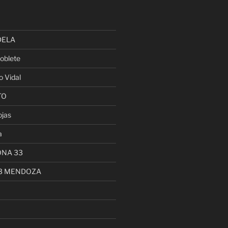
DELA
oblete
o Vidal
TO
ojas
a
ONA 33
13 MENDOZA