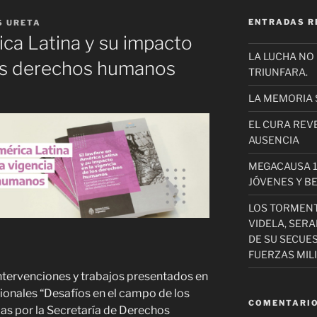
ENTRADAS R
S URETA
ica Latina y su impacto
LA LUCHA NO
los derechos humanos
TRIUNFARA.
LA MEMORIA 
EL CURA REV
AUSENCIA
MEGACAUSA 1
JÓVENES Y B
LOS TORMEN
VIDELA, SER
DE SU SECUE
FUERZAS MIL
intervenciones y trabajos presentados en
ionales “Desafíos en el campo de los
COMENTARIO
s por la Secretaría de Derechos