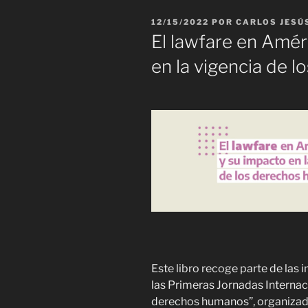
PUBLICADO
12/15/2022
POR
CARLOS JESÚ
EL
El lawfare en Amér
en la vigencia de 
Este libro recoge parte de las 
las Primeras Jornadas Internac
derechos humanos”, organizada