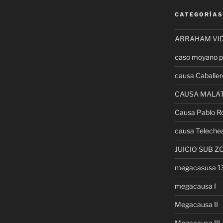
CATEGORÍAS
ABRAHAM VI
caso moyano p
causa Caballer
CAUSA MALA
Causa Pablo R
causa Teleche
JUICIO SUB Z
megacasusa 
megacausa I
Megacausa II
Megacausa III