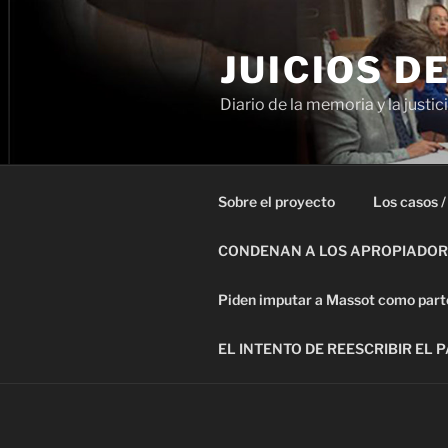
Ir
al
JUICIOS D
contenido
Diario de la memoria y la justic
Sobre el proyecto
Los casos /
CONDENAN A LOS APROPIADORE
Piden imputar a Massot como parte 
EL INTENTO DE REESCRIBIR EL 