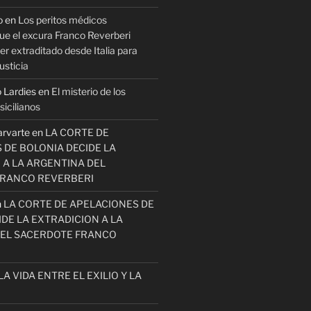
o
en
Los peritos médicos
ue el excura Franco Reverberi
r extraditado desde Italia para
usticia
 Lardies
en
El misterio de los
icilianos
arvarte
en
LA CORTE DE
 DE BOLONIA DECIDE LA
 A LA ARGENTINA DEL
FRANCO REVERBERI
n
LA CORTE DE APELACIONES DE
DE LA EXTRADICION A LA
EL SACERDOTE FRANCO
LA VIDA ENTRE EL EXILIO Y LA