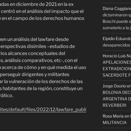
adas en diciembre de 2021 en la ex
Diana Caggian
entró en el análisis del impacto que el
dictaminaron q
ene en el campo de los derechos humanos
Boschi puede se
someterlo a la j
Elpidio Eduardo
n un análisis del lawfare desde
desaparecidos s
perspectivas disímiles –estudios de
 los alcances conceptuales del
Horacio Luis N
, análisis comparativos, etc-, con el
APELACIONES
ión acerca de cómo y en qué medida el uso
EXTRADICION
perseguir dirigentes y militantes
SACERDOTE 
r la vulneración de los derechos de las
Jorge Osorio
e
 habitantes de la región, constituye un
BOLONIA DECI
ático.
ARGENTINA D
REVERBERI
ites/default/files/2022/12/lawfare_publi
Rosa Maria
en
MILITANCIA