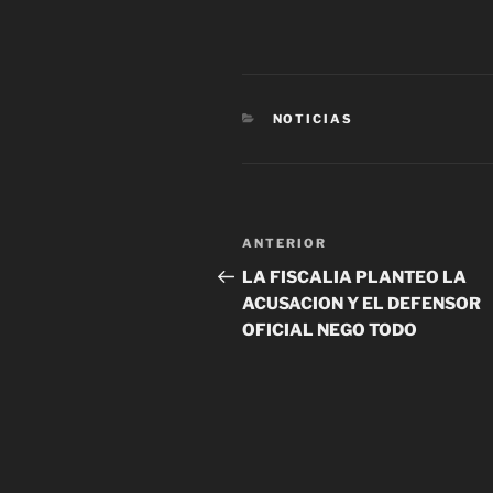
CATEGORÍAS
NOTICIAS
Navegación
Entrada
ANTERIOR
de
anterior
LA FISCALIA PLANTEO LA
ACUSACION Y EL DEFENSOR
entradas
OFICIAL NEGO TODO