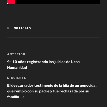
CATEGORÍAS
NOTICIAS
Navegación
Entrada
ANTERIOR
de
anterior
10 años registrando los juicios de Lesa
entradas
Humanidad
Siguiente
SIGUIENTE
entrada
El desgarrador testimonio de la hija de un genocida,
que rompió con su padre y fue rechazada por su
familia