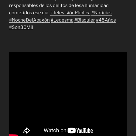
responsables de los delitos de lesa humanidad
cometidos ese día.
#TelevisiónPública
#Noticias
#NocheDelApagón
#Ledesma
#Blaquier
#45Años
#Son30Mil