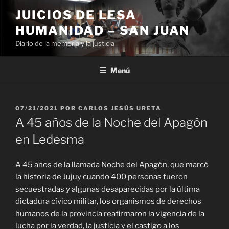
Ir
JUICIOS DE LESA
al
HUMANIDAD – SAN JUAN
contenido
Diario de la memoria y la justicia
Menú
PUBLICADO
07/21/2021
POR
CARLOS JESÚS URETA
EL
A 45 años de la Noche del Apagón
en Ledesma
A 45 años de la llamada Noche del Apagón, que marcó
la historia de Jujuy cuando 400 personas fueron
secuestradas y algunas desaparecidas por la última
dictadura cívico militar, los organismos de derechos
humanos de la provincia reafirmaron la vigencia de la
lucha por la verdad, la justicia y el castigo a los