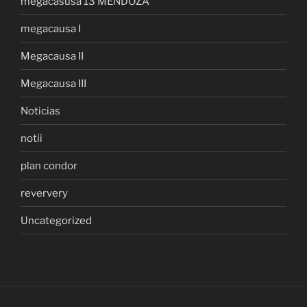
megacasusa 13 MENDOZA
megacausa I
Megacausa II
Megacausa III
Noticias
notii
plan condor
reververy
Uncategorized