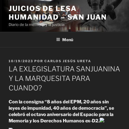
Ir
JUICIOS DE LESA
al
HUMANIDAD – SAN JUAN
contenido
Diario de la memoria y la justicia
Menú
PUBLICADO
10/19/2023
POR
CARLOS JESÚS URETA
EL
LA EXLEGISLATURA SANJUANINA
Y LA MARQUESITA PARA
CUANDO?
Con la consigna “8 años del EPM, 20 años sin
leyes de impunidad, 40 años de democracia”, se
celebró el octavo aniversario del Espacio para la
Memoria y los Derechos Humanos ex-D2.