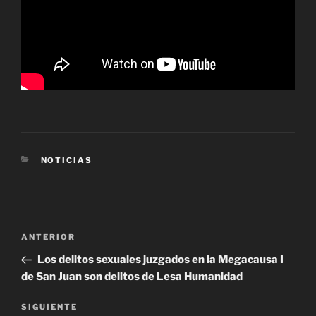
CATEGORÍAS
NOTICIAS
Navegación
Entrada
ANTERIOR
de
anterior
Los delitos sexuales juzgados en la Megacausa I
entradas
de San Juan son delitos de Lesa Humanidad
Siguiente
SIGUIENTE