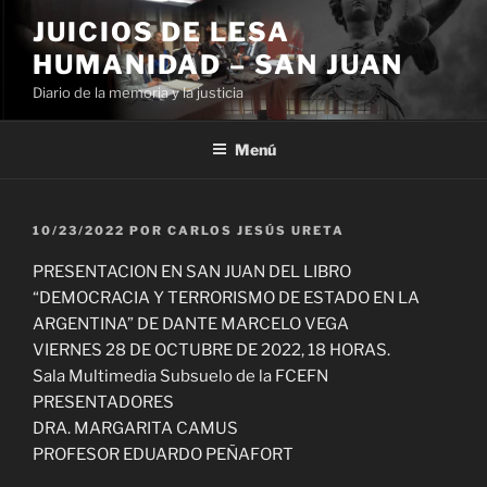
Ir
JUICIOS DE LESA
al
HUMANIDAD – SAN JUAN
contenido
Diario de la memoria y la justicia
Menú
PUBLICADO
10/23/2022
POR
CARLOS JESÚS URETA
EL
PRESENTACION EN SAN JUAN DEL LIBRO
“DEMOCRACIA Y TERRORISMO DE ESTADO EN LA
ARGENTINA” DE DANTE MARCELO VEGA
VIERNES 28 DE OCTUBRE DE 2022, 18 HORAS.
Sala Multimedia Subsuelo de la FCEFN
PRESENTADORES
DRA. MARGARITA CAMUS
PROFESOR EDUARDO PEÑAFORT