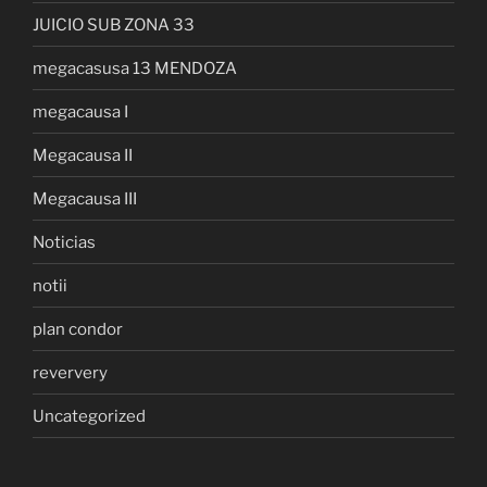
JUICIO SUB ZONA 33
megacasusa 13 MENDOZA
megacausa I
Megacausa II
Megacausa III
Noticias
notii
plan condor
reververy
Uncategorized