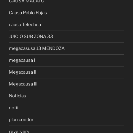
CAUSA MALATO
Causa Pablo Rojas
causa Telechea
JUICIO SUB ZONA 33
megacasusa 13 MENDOZA
megacausa I
Megacausa II
Megacausa III
Noticias
notii
plan condor
reververy