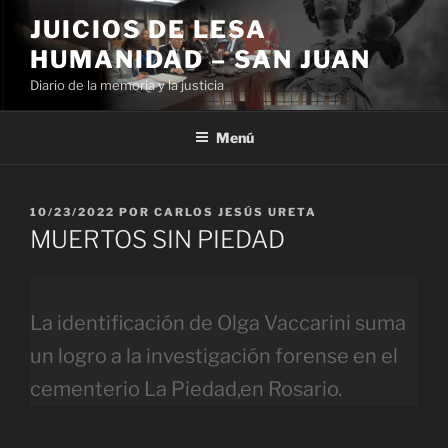
Ir
JUICIOS DE LESA
al
HUMANIDAD – SAN JUAN
contenido
Diario de la memoria y la justicia
Menú
PUBLICADO
10/23/2022
POR
CARLOS JESÚS URETA
EL
MUERTOS SIN PIEDAD
La identificación de Olga Vaccarini suma
un logro a la investigación forense en el
cementerio La Piedad,en Rosario.