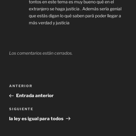
tontos en este tema es muy bueno qué en el
extranjero se haga justicia . Además sería genial
que estás digan lo qué saben pará poder llegar a
más verdad y justicia
Los comentarios están cerrados.
Navegación
Entrada
ANTERIOR
de
anterior
Entrada anterior
entradas
Siguiente
SIGUIENTE
entrada
la ley es igual para todos