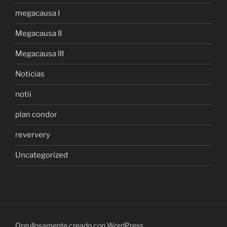
megacausa I
Megacausa II
Megacausa III
Noticias
notii
plan condor
reververy
Uncategorized
Orgullosamente creado con WordPress