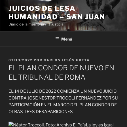
Ir
JUICIOS DE LESA
al
HUMANIDAD – SAN JUAN
contenido
Diario de la memoria y la justicia
Menú
PUBLICADO
07/13/2022
POR
CARLOS JESÚS URETA
EL
EL PLAN CONDOR DE NUEVO EN
EL TRIBUNAL DE ROMA
EL 14 DE JULIO DE 2022 COMIENZA UN NUEVO JUICIO
CONTRA JOSE NESTOR TROCOLI FERNANDEZ POR SU
PARTICPACIÓN EN EL MARCO DEL PLAN CONDOR DE
OTRAS TRES DESAPARICIONES
La ley es igual