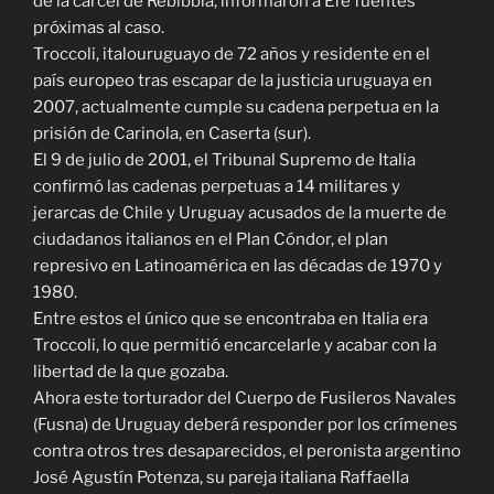
de la cárcel de Rebibbia, informaron a Efe fuentes
próximas al caso.
Troccoli, italouruguayo de 72 años y residente en el
país europeo tras escapar de la justicia uruguaya en
2007, actualmente cumple su cadena perpetua en la
prisión de Carinola, en Caserta (sur).
El 9 de julio de 2001, el Tribunal Supremo de Italia
confirmó las cadenas perpetuas a 14 militares y
jerarcas de Chile y Uruguay acusados de la muerte de
ciudadanos italianos en el Plan Cóndor, el plan
represivo en Latinoamérica en las décadas de 1970 y
1980.
Entre estos el único que se encontraba en Italia era
Troccoli, lo que permitió encarcelarle y acabar con la
libertad de la que gozaba.
Ahora este torturador del Cuerpo de Fusileros Navales
(Fusna) de Uruguay deberá responder por los crímenes
contra otros tres desaparecidos, el peronista argentino
José Agustín Potenza, su pareja italiana Raffaella