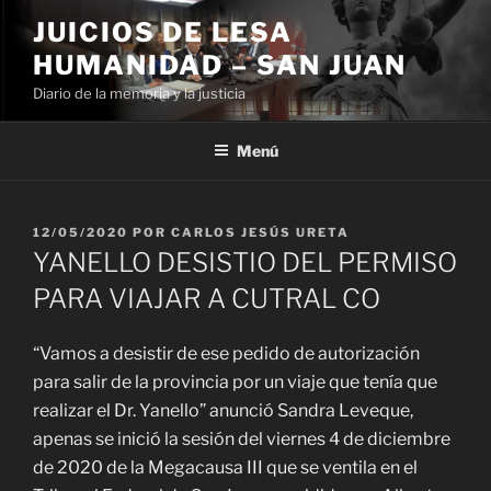
Ir
JUICIOS DE LESA
al
HUMANIDAD – SAN JUAN
contenido
Diario de la memoria y la justicia
Menú
PUBLICADO
12/05/2020
POR
CARLOS JESÚS URETA
EL
YANELLO DESISTIO DEL PERMISO
PARA VIAJAR A CUTRAL CO
“V
amos a desistir de ese pedido de autorización
para salir de la provincia por un viaje que tenía que
realizar el Dr. Yanello” anunció Sandra Leveque,
apenas se inició la sesión del viernes 4 de diciembre
de 2020 de la Megacausa III que se ventila en el