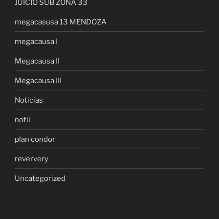
JUICIO SUB ZONA 33
megacasusa 13 MENDOZA
megacausa I
Megacausa II
Megacausa III
Noticias
notii
plan condor
reververy
Uncategorized