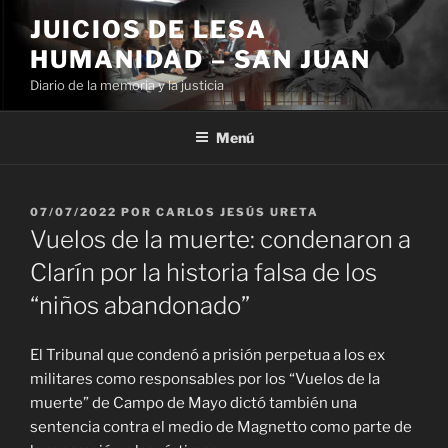
Ir
JUICIOS DE LESA
al
HUMANIDAD – SAN JUAN
contenido
Diario de la memoria y la justicia
Menú
PUBLICADO
07/07/2022
POR
CARLOS JESÚS URETA
EL
Vuelos de la muerte: condenaron a
Clarín por la historia falsa de los
“niños abandonado”
El Tribunal que condenó a prisión perpetua a los ex
militares como responsables por los “Vuelos de la
muerte” de Campo de Mayo dictó también una
sentencia contra el medio de Magnetto como parte de