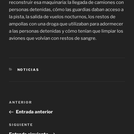
reconstruir esa maquinaria: la llegada de camiones con
personas detenidas, cómo las guardias daban acceso a
la pista, la salida de vuelos nocturnos, los restos de
ampollas con una droga que utilizaban para adormecer
a las personas detenidas y cómo tenían que limpiar los
aviones que volvían con restos de sangre.
CATEGORÍAS
NOTICIAS
Navegación
Entrada
ANTERIOR
de
anterior
Entrada anterior
entradas
Siguiente
SIGUIENTE
entrada