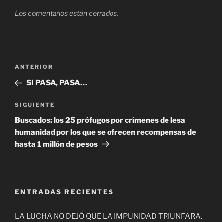
Los comentarios están cerrados.
Navegación
Entrada
ANTERIOR
de
anterior
SI PASA, PASA…
entradas
Siguiente
SIGUIENTE
entrada
Buscados: los 25 prófugos por crímenes de lesa
humanidad por los que se ofrecen recompensas de
hasta 1 millón de pesos
ENTRADAS RECIENTES
LA LUCHA NO DEJÓ QUE LA IMPUNIDAD TRIUNFARA.