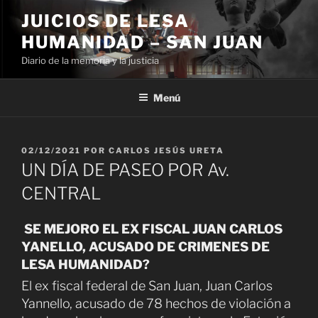
Ir
JUICIOS DE LESA
al
HUMANIDAD – SAN JUAN
contenido
Diario de la memoria y la justicia
Menú
PUBLICADO
02/12/2021
POR
CARLOS JESÚS URETA
EL
UN DÍA DE PASEO POR Av.
CENTRAL
SE MEJORO EL EX FISCAL JUAN CARLOS
YANELLO, ACUSADO DE CRIMENES DE
LESA HUMANIDAD?
El ex fiscal federal de San Juan, Juan Carlos
Yannello, acusado de 78 hechos de violación a