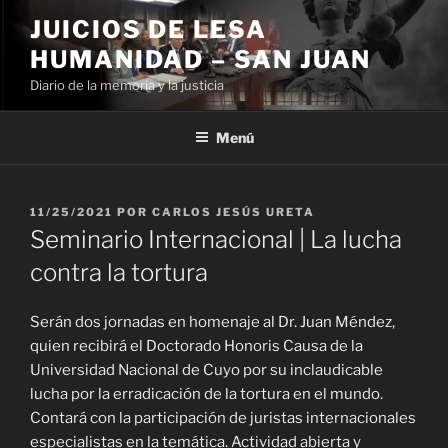
Ir
JUICIOS DE LESA
al
HUMANIDAD – SAN JUAN
contenido
Diario de la memoria y la justicia
Menú
PUBLICADO
11/25/2021
POR
CARLOS JESÚS URETA
EL
Seminario Internacional | La lucha
contra la tortura
Serán dos jornadas en homenaje al Dr. Juan Méndez,
quien recibirá el Doctorado Honoris Causa de la
Universidad Nacional de Cuyo por su inclaudicable
lucha por la erradicación de la tortura en el mundo.
Contará con la participación de juristas internacionales
especialistas en la temática. Actividad abierta y