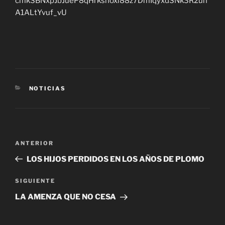
cmkSBNxpJbJueP8qHrksnoxi88z7DmIqyxdSNk3R2un
A1ALtYvuf_vU
CATEGORÍAS
NOTICIAS
Navegación
Entrada
ANTERIOR
de
anterior
LOS HIJOS PERDIDOS EN LOS AÑOS DE PLOMO
entradas
Siguiente
SIGUIENTE
entrada
LA AMENZA QUE NO CESA