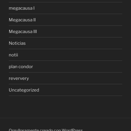
megacausa I
Megacausa II
Megacausa III
Noticias
notii
plan condor
reververy
Uncategorized
Orgullosamente creado con WordPress