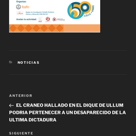
CATEGORÍAS
NOTICIAS
Navegación
Entrada
ANTERIOR
de
anterior
EL CRANEO HALLADO EN EL DIQUE DE ULLUM
entradas
PODRIA PERTENECER A UN DESAPARECIDO DE LA
ULTIMA DICTADURA
Siguiente
SIGUIENTE