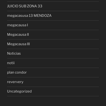
JUICIO SUB ZONA 33
megacasusa 13 MENDOZA
megacausa I
Megacausa II
Megacausa III
Noticias
notii
plan condor
reververy
Uncategorized