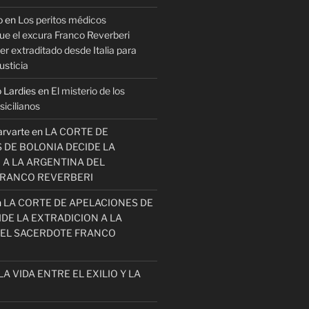
o
en
Los peritos médicos
ue el excura Franco Reverberi
r extraditado desde Italia para
usticia
 Lardies
en
El misterio de los
icilianos
arvarte
en
LA CORTE DE
 DE BOLONIA DECIDE LA
 A LA ARGENTINA DEL
FRANCO REVERBERI
n
LA CORTE DE APELACIONES DE
DE LA EXTRADICION A LA
EL SACERDOTE FRANCO
LA VIDA ENTRE EL EXILIO Y LA