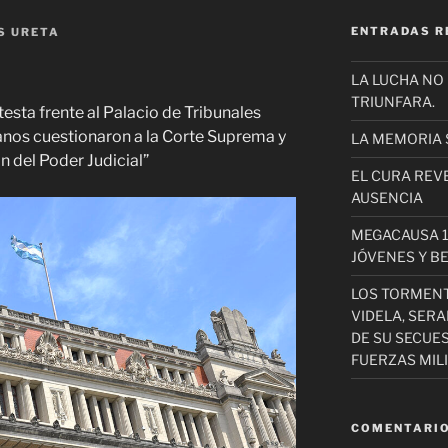
ENTRADAS R
S URETA
LA LUCHA NO
TRIUNFARA.
esta frente al Palacio de Tribunales
os cuestionaron a la Corte Suprema y
LA MEMORIA 
 del Poder Judicial”
EL CURA REV
AUSENCIA
MEGACAUSA 1
JÓVENES Y B
LOS TORMEN
VIDELA, SER
DE SU SECUE
FUERZAS MIL
COMENTARIO