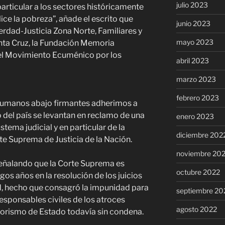
julio 2023
articular a los sectores históricamente
lice la pobreza”, añade el escrito que
junio 2023
rdad-Justicia Zona Norte, Familiares y
mayo 2023
nta Cruz, la Fundación Memoria
y el Movimiento Ecuménico por los
abril 2023
marzo 2023
febrero 2023
umanos abajo firmantes adherimos a
o del país se levantan en reclamo de una
enero 2023
tema judicial y en particular de la
diciembre 202
e Suprema de Justicia de la Nación.
noviembre 20
eñalando que la Corte Suprema es
octubre 2022
os años en la resolución de los juicios
, hecho que consagró la impunidad para
septiembre 20
esponsables civiles de los atroces
agosto 2022
rorismo de Estado todavía sin condena.