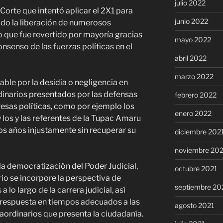
julio 2022
orte que intentó aplicar el 2X1 para
junio 2022
ado la liberación de numerosos
o que fue revertido por mayoría gracias
mayo 2022
onsenso de las fuerzas políticas en el
abril 2022
marzo 2022
ble por la desidia o negligencia en
dinarios presentados por las defensas
febrero 2022
presas políticas, como por ejemplo los
enero 2022
 los y las referentes de la Tupac Amaru
s años injustamente sin recuperar su
diciembre 202
noviembre 20
a democratización del Poder Judicial,
octubre 2021
rio se incorpore la perspectiva de
septiembre 20
lo largo de la carrera judicial, así
 respuesta en tiempos adecuados a las
agosto 2021
aordinarios que presenta la ciudadanía.