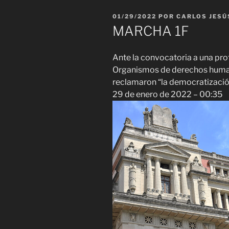
PUBLICADO
01/29/2022
POR
CARLOS JESÚ
EL
MARCHA 1F
Ante la convocatoria a una prot
Organismos de derechos human
reclamaron “la democratización
29 de enero de 2022 – 00:35