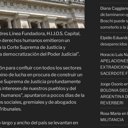
Diana Caggian
dictaminaron q
Boschi puede se
someterlo a la j
es Línea Fundadora, H.I.J.O.S. Capital,
Elpidio Eduardo
e derechos humanos emitieron un
desaparecidos s
 la Corte Suprema de Justicia y
a democratización del Poder Judicial”.
Horacio Luis N
APELACIONES
EXTRADICION
n para confluir con todos los sectores
SACERDOTE 
mino de lucha en procura de construir un
rte Suprema de Justicia profundamente
Jorge Osorio
e
s intereses de nuestros pueblos y del
BOLONIA DECI
s humanos”, apuntaron a pocos días de la
ARGENTINA D
s sociales, gremiales y de abogados
REVERBERI
Tribunales.
Rosa Maria
en
MILITANCIA
 largo y ancho del país se levantan en