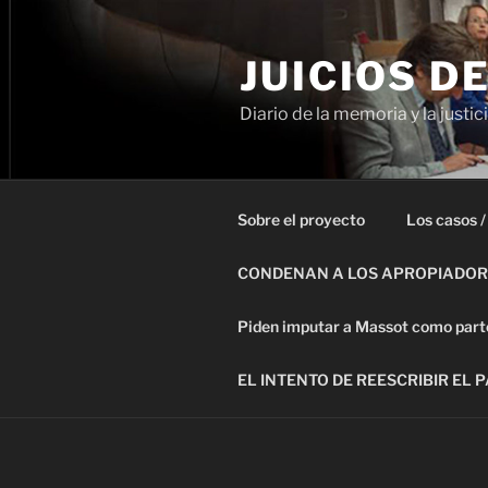
Ir
al
JUICIOS D
contenido
Diario de la memoria y la justic
Sobre el proyecto
Los casos /
CONDENAN A LOS APROPIADORE
Piden imputar a Massot como parte 
EL INTENTO DE REESCRIBIR EL 