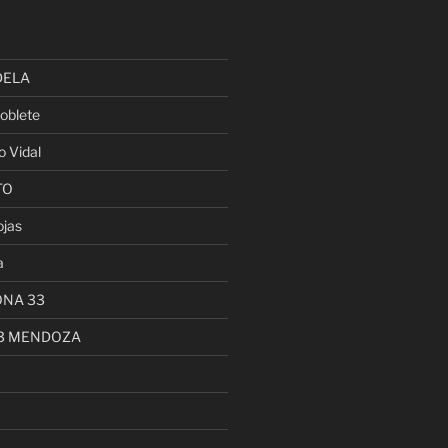
DELA
oblete
o Vidal
TO
ojas
a
ONA 33
13 MENDOZA