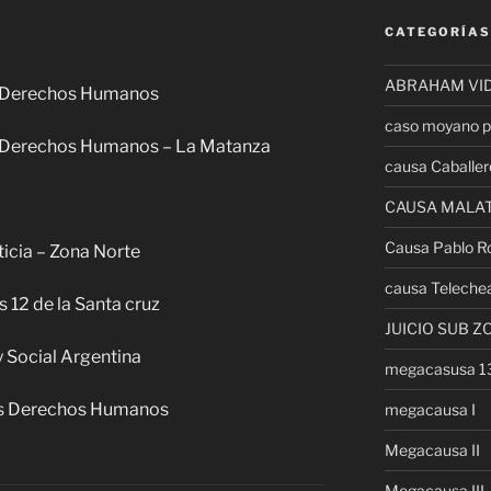
CATEGORÍAS
ABRAHAM VI
s Derechos Humanos
caso moyano p
 Derechos Humanos – La Matanza
causa Caballer
CAUSA MALA
Causa Pablo R
icia – Zona Norte
causa Teleche
 12 de la Santa cruz
JUICIO SUB Z
 Social Argentina
megacasusa 
os Derechos Humanos
megacausa I
Megacausa II
Megacausa III