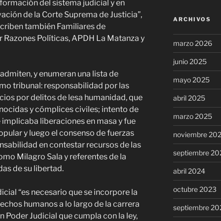
ormación del sistema judicial y en
vación de la Corte Suprema de Justicia”,
ARCHIVOS
criben también Familiares de
r Razones Políticas, APDH La Matanza y
marzo 2026
junio 2025
admiten, y enumeran una lista de
mayo 2025
mo tribunal: responsabilidad por las
icios por delitos de lesa humanidad, que
abril 2025
ocidas y cómplices civiles; intento de
marzo 2025
ue implicaba liberaciones en masa y fue
opular y luego el consenso de fuerzas
noviembre 20
nsabilidad en contestar recursos de las
septiembre 20
omo Milagro Sala y referentes de la
s de su libertad.
abril 2024
octubre 2023
cial “es necesario que se incorpore la
echos humanos a lo largo de la carrera
septiembre 20
un Poder Judicial que cumpla con la ley,