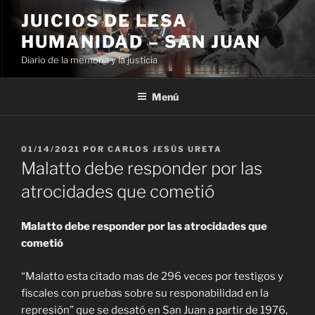
Ir
JUICIOS DE LESA
al
HUMANIDAD – SAN JUAN
contenido
Diario de la memoria y la justicia
Menú
PUBLICADO
01/14/2021
POR
CARLOS JESÚS URETA
EL
Malatto debe responder por las
atrocidades que cometió
Malatto debe responder por las atrocidades que
cometió
“Malatto esta citado mas de 296 veces por testigos y
fiscales con pruebas sobre su responabilidad en la
represión” que se desató en San Juan a partir de 1976,