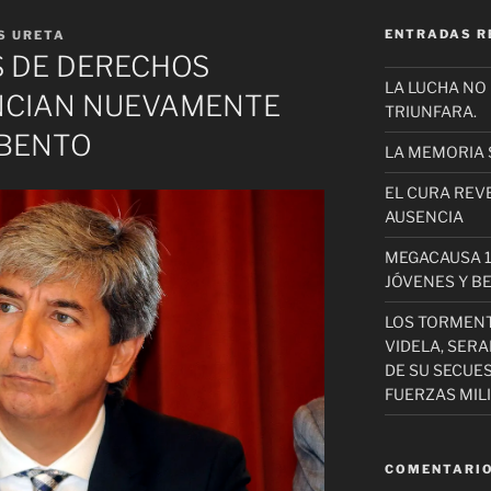
ENTRADAS R
S URETA
 DE DERECHOS
LA LUCHA NO
CIAN NUEVAMENTE
TRIUNFARA.
 BENTO
LA MEMORIA 
EL CURA REV
AUSENCIA
MEGACAUSA 1
JÓVENES Y B
LOS TORMEN
VIDELA, SER
DE SU SECUE
FUERZAS MIL
COMENTARIO