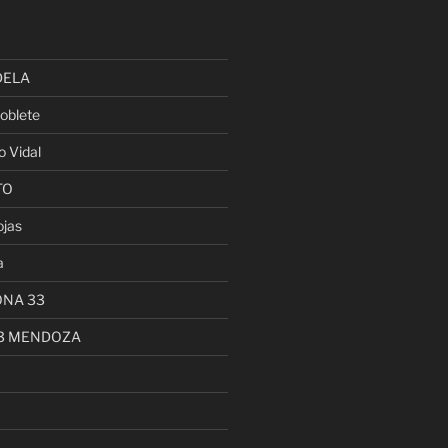
DELA
oblete
o Vidal
TO
ojas
a
ONA 33
13 MENDOZA