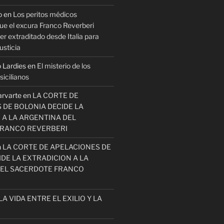
o
en
Los peritos médicos
ue el excura Franco Reverberi
r extraditado desde Italia para
usticia
 Lardies
en
El misterio de los
icilianos
arvarte
en
LA CORTE DE
 DE BOLONIA DECIDE LA
 A LA ARGENTINA DEL
FRANCO REVERBERI
n
LA CORTE DE APELACIONES DE
DE LA EXTRADICION A LA
EL SACERDOTE FRANCO
LA VIDA ENTRE EL EXILIO Y LA