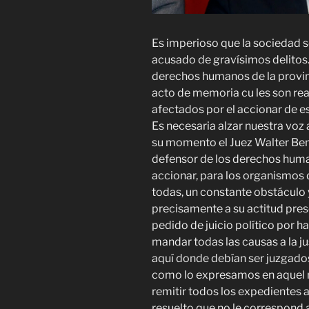
Es imperioso que la sociedad 
acusado de gravísimos delito
derechos humanos de la provin
acto de memoria cu les son re
afectados por el accionar de es
Es necesaria alzar nuestra voz a
su momento el Juez Walter Be
defensor de los derechos huma
accionar, para los organismos 
todas, un constante obstáculo 
precisamente a su actitud pres
pedido de juicio político por 
mandar todas las causas a la j
aquí donde debían ser juzgados
como lo expresamos en aquel
remitir todos los expedientes a
resuelto que no le correspond 