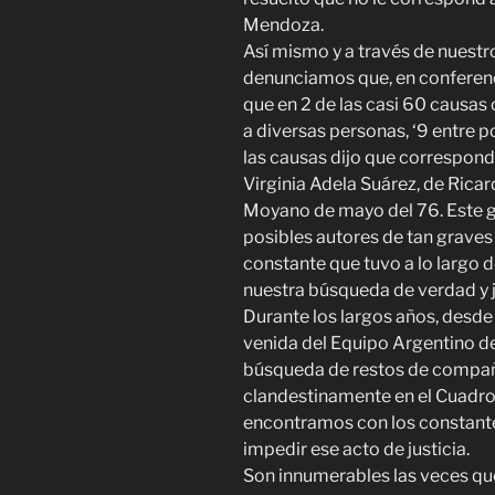
Mendoza.
Así mismo y a través de nuest
denunciamos que, en conferenc
que en 2 de las casi 60 causas 
a diversas personas, ‘9 entre po
las causas dijo que correspond
Virginia Adela Suárez, de Rica
Moyano de mayo del 76. Este gr
posibles autores de tan graves 
constante que tuvo a lo largo 
nuestra búsqueda de verdad y j
Durante los largos años, desde
venida del Equipo Argentino de
búsqueda de restos de compa
clandestinamente en el Cuadro 
encontramos con los constant
impedir ese acto de justicia.
Son innumerables las veces qu