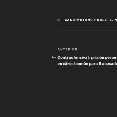
CATEGORÍAS
CASO MOYANO POBLETE
,
N
Navegación
Entrada
ANTERIOR
de
anterior
Contraofensiva l: prisión perpe
en cárcel común para 5 acusad
entradas