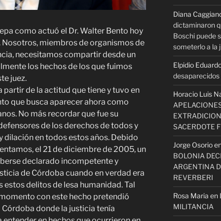
Diana Caggian
dictaminaron q
sepa como actuó el Dr. Walter Bento hoy
Boschi puede se
s. Nosotros, miembros de organismos de
someterlo a la j
cia, necesitamos compartir desde un
Elpidio Eduardo
almente los hechos de los que fuimos
desaparecidos s
te juez.
 partir de la actitud que tiene y tuvo en
Horacio Luis N
nto que busca aparecer ahora como
APELACIONES
nos. No más recordar que fue su
EXTRADICION
defensores de los derechos de todos y
SACERDOTE 
y dilación en todos estos años. Debido
Jorge Osorio
e
entamos, el 21 de diciembre de 2005, un
BOLONIA DECI
haberse declarado incompetente y
ARGENTINA D
usticia de Córdoba cuando en verdad era
REVERBERI
 estos delitos de lesa humanidad. Tal
Rosa Maria
en
 momento con este hecho pretendió
MILITANCIA
 Córdoba donde la justicia tenía
a entender en hechos que ocurrieron en