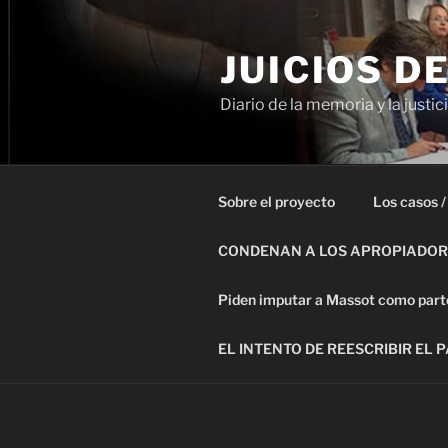
Ir
al
JUICIOS D
contenido
Diario de la memoria y la justic
Sobre el proyecto
Los casos /
CONDENAN A LOS APROPIADORE
Piden imputar a Massot como parte 
EL INTENTO DE REESCRIBIR EL 