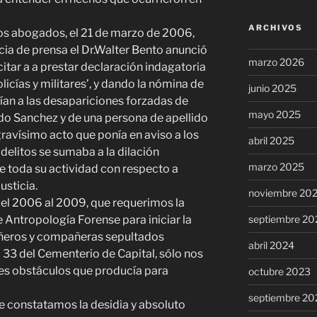
ARCHIVOS
ros abogados, el 21 de marzo de 2006,
ia de prensa el Dr.Walter Bento anunció
marzo 2026
citar a a prestar declaración indagatoria
licías y militares’, y dando la nómina de
junio 2025
ían a las desapariciones forzadas de
mayo 2025
rdo Sanchez y de una persona de apellido
avísimo acto que ponía en aviso a los
abril 2025
delitos se sumaba a la dilación
marzo 2025
de toda su actividad con respecto a
usticia.
noviembre 20
 el 2006 al 2009, que requerimos la
septiembre 20
 Antropología Forense para iniciar la
ñeros y compañeras sepultados
abril 2024
33 del Cementerio de Capital, sólo nos
es obstáculos que producía para
octubre 2023
septiembre 20
e constatamos la desidia y absoluto