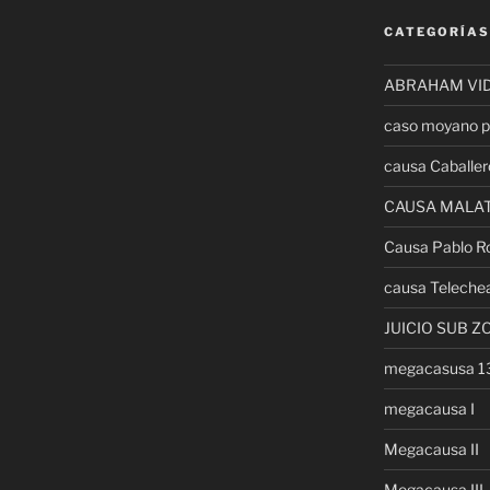
CATEGORÍAS
ABRAHAM VI
caso moyano p
causa Caballer
CAUSA MALA
Causa Pablo R
causa Teleche
JUICIO SUB Z
megacasusa 
megacausa I
Megacausa II
Megacausa III