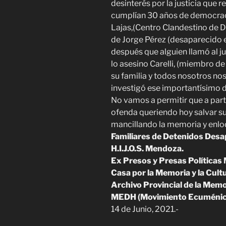
desinterés por la justicia que
cumplían 30 años de democrac
Lajas,(Centro Clandestino de D
de Jorge Pérez (desaparecido 
después que alguien llamó al j
lo asesino Carelli, (miembro de
su familia y todos nosotros no
investigó ese importantísimo d
No vamos a permitir que a part
ofenda queriendo hoy salvar su 
mancillando la memoria y enlod
Familiares de Detenidos Desa
H.I.J.O.S. Mendoza.
Ex Presos y Presas Política
Casa por la Memoria y la Cult
Archivo Provincial de la Memo
MEDH (Movimiento Ecuménico
14 de Junio, 2021.-