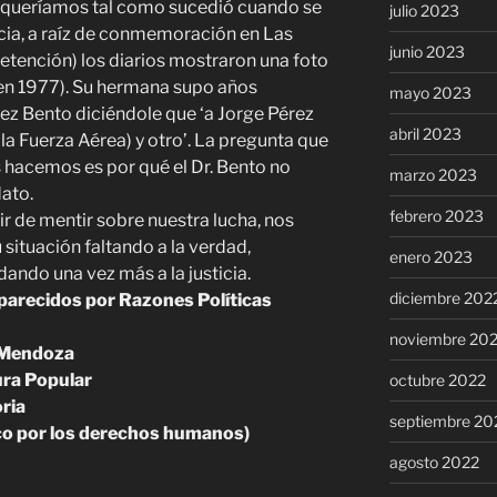
 requeríamos tal como sucedió cuando se
julio 2023
ia, a raíz de conmemoración en Las
junio 2023
etención) los diarios mostraron una foto
en 1977). Su hermana supo años
mayo 2023
uez Bento diciéndole que ‘a Jorge Pérez
abril 2023
 la Fuerza Aérea) y otro’. La pregunta que
s hacemos es por qué el Dr. Bento no
marzo 2023
ato.
febrero 2023
ir de mentir sobre nuestra lucha, nos
situación faltando a la verdad,
enero 2023
ando una vez más a la justicia.
diciembre 202
parecidos por Razones Políticas
noviembre 20
s Mendoza
ura Popular
octubre 2022
ria
septiembre 20
 por los derechos humanos)
agosto 2022