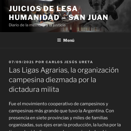
Ir
JUICIOS DE LESA
al
HUMANIDAD – SAN JUAN
contenido
Diario de la memoria y la justicia
Menú
PUBLICADO
07/09/2021
POR
CARLOS JESÚS URETA
EL
Las Ligas Agrarias, la organización
campesina diezmada por la
dictadura milita
Fue el movimiento cooperativo de campesinos y
campesinas más grande que tuvo la Argentina. Con
presencia en siete provincias y miles de familias
organizadas, sus ejes eran la producción, la lucha por la