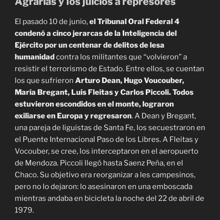
Agrarias y los juicios a represores
El pasado 10 de junio,
el T
ribunal
O
ral
F
ederal
4
condenó a cinco jerarcas de la Inteligencia del
Ejército por un centenar de delitos de lesa
humanidad
contra los militantes que “volvieron” a
resistir el terrorismo de Estado. Entre ellos, se cuentan
los que sufrieron
Arturo Dean, Hugo Voucouber,
María Bregant, Luis Fleitas y Carlos Piccoli. Tod
o
s
estuvieron escondidos en el monte, lograron
exiliarse en Europa y regresaron
. A Dean y Bregant,
una pareja de liguistas de Santa Fe, los secuestraron en
el Puente Internacional Paso de los Libres. A Fleitas y
Vocouber, se cree, los interceptaron en el aeropuerto
de Mendoza. Piccoli llegó hasta Saenz Peña, en el
Chaco. Su objetivo era reorganizar a les campesinos,
pero no lo dejaron: lo asesinaron en una emboscada
mientras andaba en bicicleta la noche del 22 de abril de
1979.