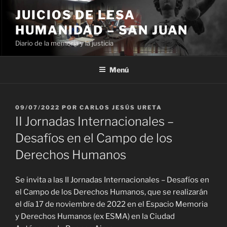
Ir
JUICIOS DE LESA
al
HUMANIDAD – SAN JUAN
contenido
Diario de la memoria y la justicia
Menú
PUBLICADO
09/07/2022
POR
CARLOS JESÚS URETA
EL
II Jornadas Internacionales –
Desafíos en el Campo de los
Derechos Humanos
Se invita a las II Jornadas Internacionales – Desafíos en
el Campo de los Derechos Humanos, que se realizarán
el día 17 de noviembre de 2022 en el Espacio Memoria
y Derechos Humanos (ex ESMA) en la Ciudad