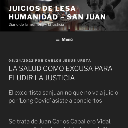
Ir
JUICIOS DE LESA
al
HUMANIDAD – SAN JUAN
contenido
Diario de la memoria y la justicia
Menú
PUBLICADO
05/24/2022
POR
CARLOS JESÚS URETA
EL
LA SALUD COMO EXCUSA PARA
ELUDIR LA JUSTICIA
El excortista sanjuanino que no va a juicio
por ‘Long Covid’ asiste a conciertos
Se trata de Juan Carlos Caballero Vidal,