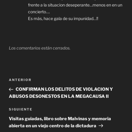
frente a la situacion deseperante…menos en en un
concierto….
Es más, hace gala de su impunidad…!!
Los comentarios están cerrados.
Navegación
Entrada
ANTERIOR
de
anterior
CONFIRMAN LOS DELITOS DE VIOLACION Y
entradas
ABUSOS DESONESTOS EN LA MEGACAUSA II
Siguiente
SIGUIENTE
entrada
Visitas guiadas, libro sobre Malvinas y memoria
abierta en un viejo centro de la dictadura