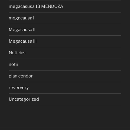
megacasusa 13 MENDOZA
megacausa I
Megacausa II
Megacausa III
Noticias
notii
plan condor
reververy
Uncategorized