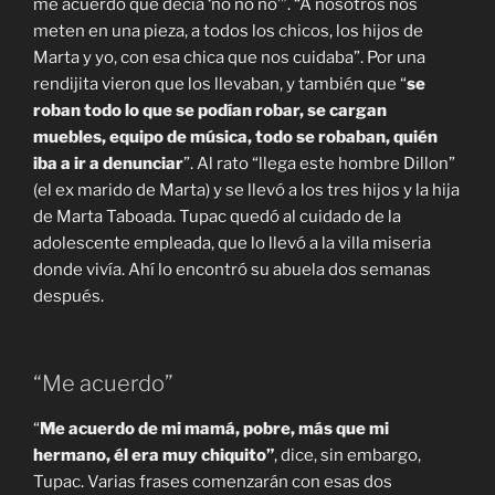
me acuerdo que decía ‘no no no’”. “A nosotros nos
meten en una pieza, a todos los chicos, los hijos de
Marta y yo, con esa chica que nos cuidaba”. Por una
rendijita vieron que los llevaban, y también que “
se
roban todo lo que se podían robar, se cargan
muebles, equipo de música, todo se robaban, quién
iba a ir a denunciar
”. Al rato “llega este hombre Dillon”
(el ex marido de Marta) y se llevó a los tres hijos y la hija
de Marta Taboada. Tupac quedó al cuidado de la
adolescente empleada, que lo llevó a la villa miseria
donde vivía. Ahí lo encontró su abuela dos semanas
después.
“Me acuerdo”
“
Me acuerdo de mi mamá, pobre, más que mi
hermano, él era muy chiquito”
, dice, sin embargo,
Tupac. Varias frases comenzarán con esas dos