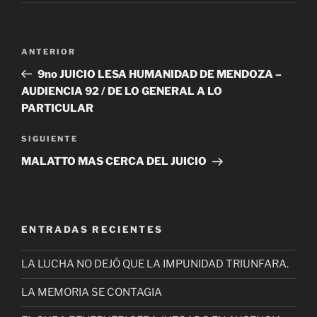
Navegación
Entrada
ANTERIOR
de
anterior
9no JUICIO LESA HUMANIDAD DE MENDOZA –
entradas
AUDIENCIA 92 / DE LO GENERAL A LO
PARTICULAR
Siguiente
SIGUIENTE
entrada
MALATTO MAS CERCA DEL JUICIO
ENTRADAS RECIENTES
LA LUCHA NO DEJÓ QUE LA IMPUNIDAD TRIUNFARA.
LA MEMORIA SE CONTAGIA