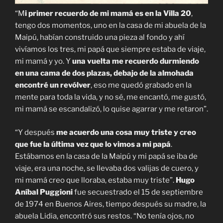
“M
i primer recuerdo de mi mamá es en la Villa 20
,
tengo dos momentos, uno en la casa de mi abuela de la
Maipú, habían construido una pieza al fondo y ahí
vivíamos los tres, mi papá que siempre estaba de viaje,
mi mamá y yo. Y
una vuelta me recuerdo durmiendo
en una cama de dos plazas, debajo de la almohada
encontré un revólver
, eso me quedó grabado en la
mente para toda la vida, y no sé, me encantó, me gustó,
mi mamá se escandalizó, lo quise agarrar y me retaron”.
“Y después
me acuerdo una cosa muy triste y creo
que fue la última vez que lo vimos a mi papá
.
Estábamos en la casa de la Maipú y mi papá se iba de
viaje, era una noche, se llevaba dos valijas de cuero, y
mi mamá creo que lloraba, estaba muy triste”.
Hugo
Aníbal Puggioni
fue secuestrado el 15 de septiembre
de 1974 en Buenos Aires, tiempo después su madre, la
abuela Lidia, encontró sus restos. “No tenía ojos, no