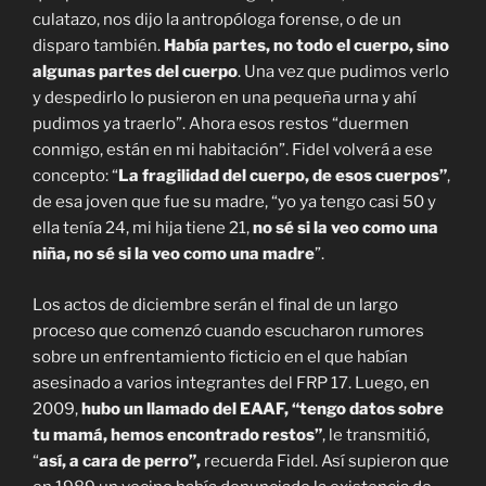
culatazo, nos dijo la antropóloga forense, o de un
disparo también.
Había partes, no todo el cuerpo, sino
algunas partes del cuerpo
. Una vez que pudimos verlo
y despedirlo lo pusieron en una pequeña urna y ahí
pudimos ya traerlo”. Ahora esos restos “duermen
conmigo, están en mi habitación”. Fidel volverá a ese
concepto: “
La fragilidad del cuerpo, de esos cuerpos”
,
de esa joven que fue su madre, “yo ya tengo casi 50 y
ella tenía 24, mi hija tiene 21,
no sé si la veo como una
niña, no sé si la veo como una madre
”.
Los actos de diciembre serán el final de un largo
proceso que comenzó cuando escucharon rumores
sobre un enfrentamiento ficticio en el que habían
asesinado a varios integrantes del FRP 17. Luego, en
2009,
hubo un llamado del EAAF, “tengo datos sobre
tu mamá, hemos encontrado restos”
, le transmitió,
“
así, a cara de perro”,
recuerda Fidel. Así supieron que