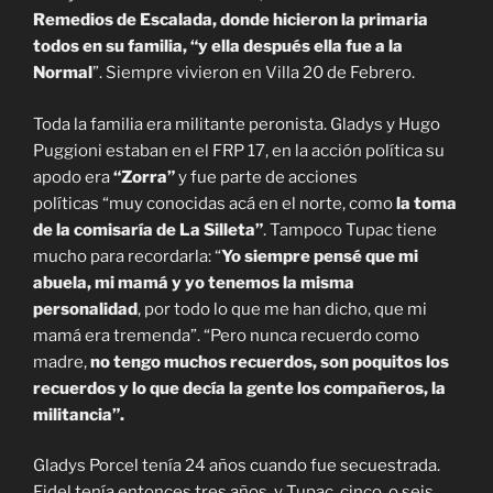
Remedios de Escalada, donde hicieron la primaria
todos en su familia, “y ella después ella fue a la
Normal
”. Siempre vivieron en Villa 20 de Febrero.
Toda la familia era militante peronista. Gladys y Hugo
Puggioni estaban en el FRP 17, en la acción política su
apodo era
“Zorra”
y fue parte de acciones
políticas “muy conocidas acá en el norte, como
la toma
de la comisaría de La Silleta”
. Tampoco Tupac tiene
mucho para recordarla: “
Yo siempre pensé que mi
abuela, mi mamá y yo tenemos la misma
personalidad
, por todo lo que me han dicho, que mi
mamá era tremenda”. “Pero nunca recuerdo como
madre,
no tengo muchos recuerdos, son poquitos los
recuerdos y lo que decía la gente los compañeros, la
militancia”.
Gladys Porcel tenía 24 años cuando fue secuestrada.
Fidel tenía entonces tres años, y Tupac, cinco, o seis.