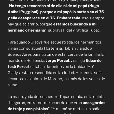
“
No tengo recuerdos ni de ella ni de mi papá (Hugo
Aníbal Puggioni), porque a mi papá lo matan en el 75
y ella desaparece en el 76. Embarazada
, eso siempre
hay que aclararlo, porque
estamos buscando a mi
hermano o hermana
”, subraya Fidel y ratifica Tupac.
Para cuando Gladys fue secuestrada, los hermanitos
vivían con su abuela Hortensia. Habían viajado a
Buenos Aires para tratar de estar cerca de la familia. El
marido de Hortensia,
Jorge Porcel
, y su hijo
Eduardo
José Porcel
,
estaban detenidos en la Unidad 9. Y
Gladys estaba escondida en la ciudad. Hortensia solía
llevarlos a la quinta de Moreno, las más de las veces de
a uno.
La madrugada del secuestro Tupac estaba en la quinta.
“Llegaron, entraron, me acuerdo que eran
unos gordos
de traje y con pistolas
”. “Y mamá se mete a un baño,