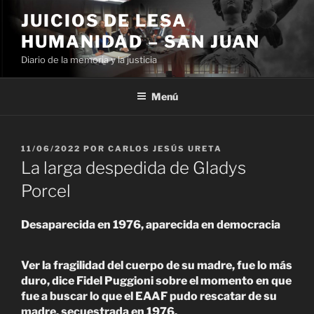
Ir
JUICIOS DE LESA
al
HUMANIDAD – SAN JUAN
contenido
Diario de la memoria y la justicia
Menú
PUBLICADO
11/06/2022
POR
CARLOS JESÚS URETA
EL
La larga despedida de Gladys
Porcel
Desaparecida en 1976, aparecida en democracia
Ver la fragilidad del cuerpo de su madre, fue lo más
duro, dice Fidel Puggioni sobre el momento en que
fue a buscar lo que el EAAF pudo rescatar de su
madre, secuestrada en 1976.