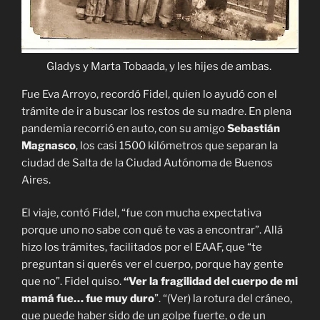
Gladys y Marta Tobaada, y les hijes de ambas.
Fue Eva Arroyo, recordó Fidel, quien lo ayudó con el
trámite de ir a buscar los restos de su madre. En plena
pandemia recorrió en auto, con su amigo
Sebastián
Magnasco
, los casi 1500 kilómetros que separan la
ciudad de Salta de la Ciudad Autónoma de Buenos
Aires.
El viaje, contó Fidel, “fue con mucha expectativa
porque uno no sabe con qué te vas a encontrar”. Allá
hizo los trámites, facilitados por el EAAF, que “te
preguntan si querés ver el cuerpo, porque hay gente
que no”. Fidel quiso.
“Ver la fragilidad del cuerpo de mi
mamá fue… fue muy duro
”. “(Ver) la rotura del cráneo,
que puede haber sido de un golpe fuerte, o de un