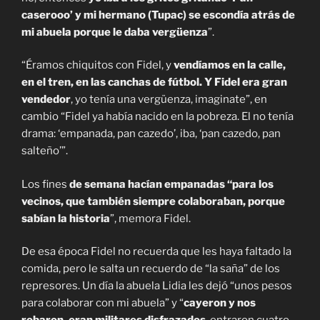
caserooo’ y mi hermano (Tupac) se escondía atrás de
mi abuela porque le daba vergüenza
”.
“Éramos chiquitos con Fidel, y
vendíamos en la calle,
en el tren, en las canchas de fútbol. Y Fidel era gran
vendedor
, yo tenía una vergüenza, imaginate”, en
cambio “Fidel ya había nacido en la pobreza. El no tenía
drama: ‘empanada, pan cazedo’, iba, ‘pan cazedo, pan
salteño’”.
Los fines
de semana hacían empanadas “para los
vecinos, que también siempre colaboraban, porque
sabían la historia
”, memora Fidel.
De esa época Fidel no recuerda que les haya faltado la
comida, pero le salta un recuerdo de “la saña” de los
represores. Un día la abuela Lidia les dejó “unos pesos
para colaborar con mi abuela” y “
cayeron y nos