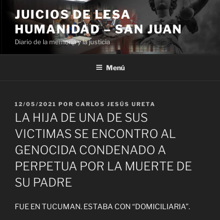
Ir
JUICIOS DE LESA
al
HUMANIDAD – SAN JUAN
contenido
Diario de la memoria y la justicia
Menú
PUBLICADO
12/05/2021
POR
CARLOS JESÚS URETA
EL
LA HIJA DE UNA DE SUS
VICTIMAS SE ENCONTRO AL
GENOCIDA CONDENADO A
PERPETUA POR LA MUERTE DE
SU PADRE
FUE EN TUCUMAN. ESTABA CON “DOMICILIARIA”.