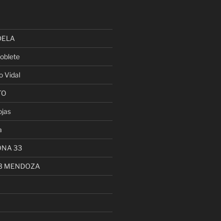
DELA
oblete
o Vidal
TO
ojas
a
ONA 33
13 MENDOZA