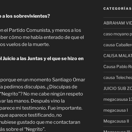
CATEGORÍAS
o a los sobrevivientes?
ABRAHAM VI
n el Partido Comunista, y menos a los
caso moyano p
 saber cómo me había enterado de que el
os vuelos de la muerte.
causa Caballer
CAUSA MALA
 Juicio a las Juntas y el que se hizo en
Causa Pablo R
causa Teleche
duro porque en un momento Santiago Omar
ía pedirnos disculpas. ¿Disculpas de
JUICIO SUB Z
“Negrito”? No me cabe ningún respeto
megacasusa 
var las manos. Después vino la
parece mi testimonio. Fue importante.
megacausa I
que aparece testificando, no
Megacausa II
 hubiese gustado que me contactaran
s sobre el “Negrito”.
Megacausa III