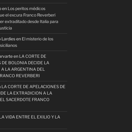
o
en
Los peritos médicos
ue el excura Franco Reverberi
r extraditado desde Italia para
usticia
 Lardies
en
El misterio de los
icilianos
arvarte
en
LA CORTE DE
 DE BOLONIA DECIDE LA
 A LA ARGENTINA DEL
FRANCO REVERBERI
n
LA CORTE DE APELACIONES DE
DE LA EXTRADICION A LA
EL SACERDOTE FRANCO
LA VIDA ENTRE EL EXILIO Y LA