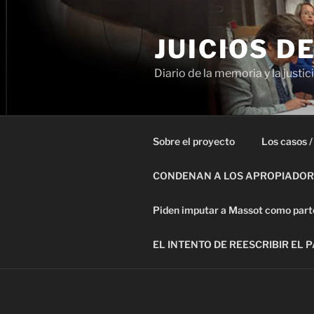
Ir
al
JUICIOS D
contenido
Diario de la memoria y la justic
Sobre el proyecto
Los casos /
CONDENAN A LOS APROPIADORE
Piden imputar a Massot como parte 
EL INTENTO DE REESCRIBIR EL 