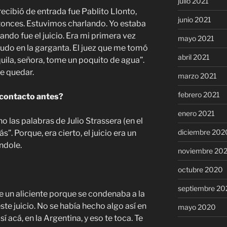
julio 2021
recibió de entrada fue Pablito Llonto,
junio 2021
tonces. Estuvimos charlando. Yo estaba
ndo fue el juicio. Era mi primera vez
mayo 2021
udo en la garganta. El juez que me tomó
abril 2021
uila, señora, tome un poquito de agua”.
se quedar.
marzo 2021
febrero 2021
o contacto antes?
enero 2021
 las palabras de Julio Strassera (en el
diciembre 202
. Porque, era cierto, el juicio era un
ndole.
noviembre 20
octubre 2020
septiembre 20
e un aliciente porque se condenaba a la
ste juicio. No se había hecho algo así en
mayo 2020
así acá, en la Argentina, y eso te toca. Te