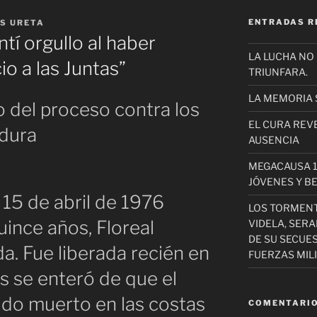
ENTRADAS R
S URETA
ntí orgullo al haber
LA LUCHA NO
io a las Juntas”
TRIUNFARA.
LA MEMORIA 
o del proceso contra los
EL CURA REV
adura
AUSENCIA
MEGACAUSA 1
JÓVENES Y B
 15 de abril de 1976
LOS TORMEN
quince años, Floreal
VIDELA, SER
DE SU SECUE
a. Fue liberada recién en
FUERZAS MIL
as se enteró de que el
ido muerto en las costas
COMENTARIO