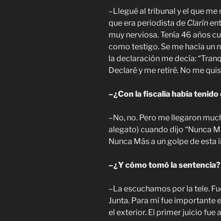
–Llegué al tribunal y el que me 
que era periodista de
Clarín
en
muy nerviosa. Tenía 46 años cua
como testigo. Se me hacía un n
la declaración me decía: “Tranq
Declaré y me retiré. No me qui
–¿Con la fiscalía había tenid
–No, no. Pero me llegaron mucho
alegato) cuando dijo “Nunca Más”
Nunca Más a un golpe de esta í
–¿Y cómo tomó la sentencia?
–La escuchamos por la tele. Fu
Junta. Para mí fue importante e
el exterior. El primer juicio fue 