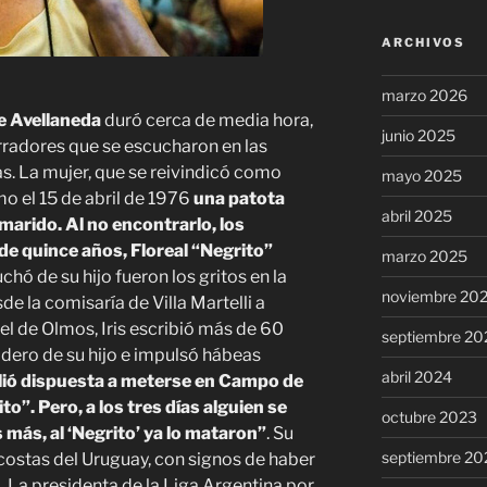
ARCHIVOS
marzo 2026
de Avellaneda
duró cerca de media hora,
junio 2025
rradores que se escucharon en las
tas. La mujer, que se reivindicó como
mayo 2025
o el 15 de abril de 1976
una patota
abril 2025
marido. Al no encontrarlo, los
o de quince años, Floreal “Negrito”
marzo 2025
hó de su hijo fueron los gritos en la
noviembre 20
de la comisaría de Villa Martelli a
l de Olmos, Iris escribió más de 60
septiembre 20
dero de su hijo e impulsó hábeas
abril 2024
lió dispuesta a meterse en Campo de
o”. Pero, a los tres días alguien se
octubre 2023
s más, al ‘Negrito’ ya lo mataron”
. Su
septiembre 20
costas del Uruguay, con signos de haber
 La presidenta de la Liga Argentina por