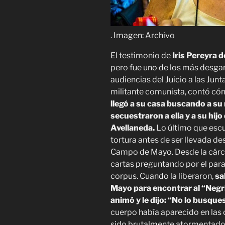
. Imagen: Archivo
El testimonio de
Iris Pereyra 
pero fue uno de los más desga
audiencias del Juicio a las Jun
militante comunista, contó cóm
llegó a su casa buscando a su 
secuestraron a ella y a su hij
Avellaneda.
Lo último que escuc
tortura antes de ser llevada des
Campo de Mayo. Desde la cárce
cartas preguntando por el para
corpus. Cuando la liberaron,
sa
Mayo para encontrar al “Negrit
animó y le dijo: “No lo busque
cuerpo había aparecido en las 
sido brutalmente atormentado.