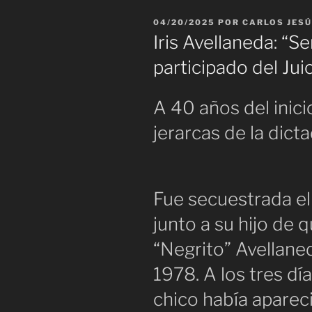
PUBLICADO
04/20/2025
POR
CARLOS JESÚ
EL
Iris Avellaneda: “Se
participado del Juic
A 40 años del inici
jerarcas de la dict
Fue secuestrada el
junto a su hijo de 
“Negrito” Avellaned
1978. A los tres dí
chico había aparec