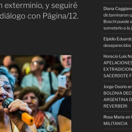
 exterminio, y seguiré
Diana Caggian
 diálogo con Página/12.
dictaminaron q
Boschi puede se
someterlo a la j
Elpidio Eduardo
desaparecidos s
Horacio Luis N
APELACIONES
EXTRADICION
SACERDOTE 
Jorge Osorio
e
BOLONIA DECI
ARGENTINA D
REVERBERI
Rosa Maria
en
MILITANCIA