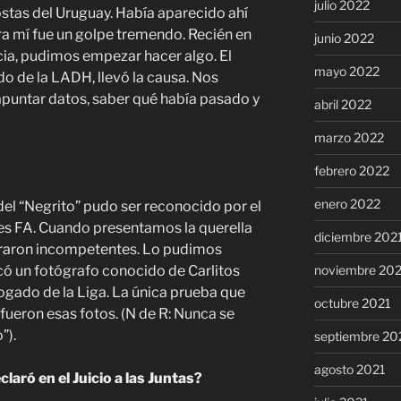
julio 2022
ostas del Uruguay. Había aparecido ahí
ara mí fue un golpe tremendo. Recién en
junio 2022
ia, pudimos empezar hacer algo. El
mayo 2022
do de la LADH, llevó la causa. Nos
untar datos, saber qué había pasado y
abril 2022
marzo 2022
febrero 2022
enero 2022
del “Negrito” pudo ser reconocido por el
ales FA. Cuando presentamos la querella
diciembre 202
lararon incompetentes. Lo pudimos
noviembre 20
acó un fotógrafo conocido de Carlitos
gado de la Liga. La única prueba que
octubre 2021
fueron esas fotos. (N de R: Nunca se
”).
septiembre 20
agosto 2021
laró en el Juicio a las Juntas?